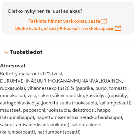
Oletko nykyinen tai uusi asiakas?
Tarkista hinnat verkkokaupasta
Oletko kuluttaja? Siirry K-Ruoka.fi -verkkokauppaan
Tuotetiedot
Ainesosat
Keitetty makaroni 40 % (vesi,
DURUMVEHNÄSUURIMO,KANANMUNANVALKUAINEN,
ruokasuola), vihannessekoitus26 % (paprika, purjo, tomaatti,
munakoiso), vesi, sokeri,väkiviinaetikka, kasviöljyt (rapsiöljy,
auringonkukkaöljy),jodioitu suola (ruokasuola, kaliumjodaatti),
mausteet, pepperoni,ruokasuola, dekstroosi, happo
(sitruunahappo), hapettumisenestoaine(askorbiinihappo),
sakeuttamisaine(ksantaanikumi), säilöntäaineet
(kaliumsorbaatti, natriumbentsoaatti)