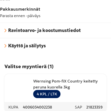
Pakkausmerkinnät
Parasta ennen -päiväys
Ravintoarvo- ja koostumustiedot
Käyttö ja säilytys
Valitse myyntierä
(
1
)
Wernsing Pom-fiX Country keitetty
peruna kuorella 3kg
4
KPL
/ LTK
KUPA
4006034002238
SAP
21823359