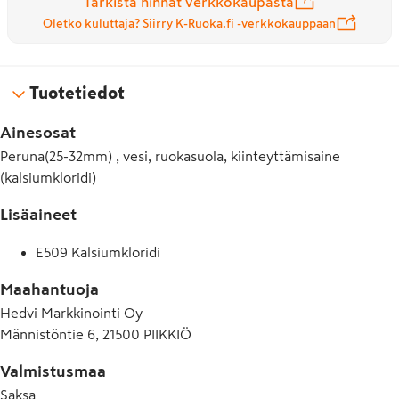
Tarkista hinnat verkkokaupasta
Oletko kuluttaja? Siirry K-Ruoka.fi -verkkokauppaan
Tuotetiedot
Ainesosat
Peruna(25-32mm) , vesi, ruokasuola, kiinteyttämisaine
(kalsiumkloridi)
Lisäaineet
E509 Kalsiumkloridi
Maahantuoja
Hedvi Markkinointi Oy
Männistöntie 6, 21500 PIIKKIÖ
Valmistusmaa
Saksa