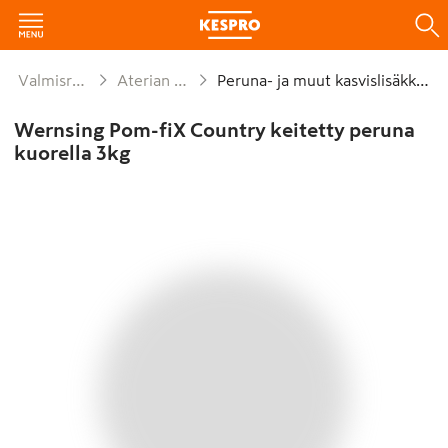
Valmisruoat
Aterian osat
Peruna- ja muut kasvislisäkkeet
Wernsing Pom-fiX Country keitetty peruna
kuorella 3kg