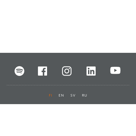
FI
EN
SV
RU
Pikalinkit
Oiva-raportit
Laskut ja maksut