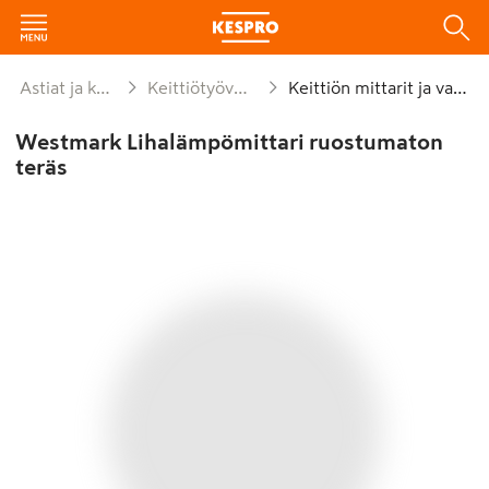
Astiat ja kattaus
Keittiötyövälineet
Keittiön mittarit ja vaa'at
Westmark Lihalämpömittari ruostumaton
teräs