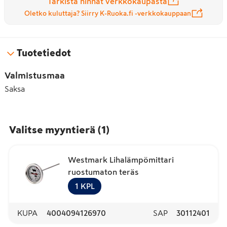
Tarkista hinnat verkkokaupasta
Oletko kuluttaja? Siirry K-Ruoka.fi -verkkokauppaan
Tuotetiedot
Valmistusmaa
Saksa
Valitse myyntierä
(
1
)
Westmark Lihalämpömittari
ruostumaton teräs
1
KPL
KUPA
4004094126970
SAP
30112401