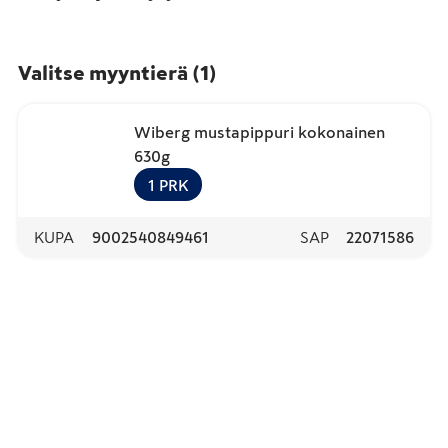
Valitse myyntierä
(
1
)
Wiberg mustapippuri kokonainen
630g
1
PRK
KUPA
9002540849461
SAP
22071586