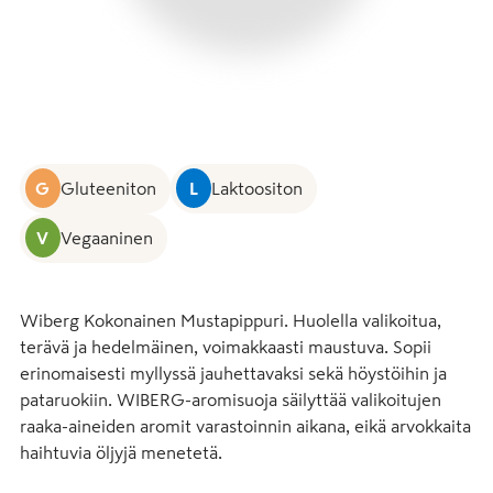
G
Gluteeniton
L
Laktoositon
V
Vegaaninen
Wiberg Kokonainen Mustapippuri. Huolella valikoitua, 
terävä ja hedelmäinen, voimakkaasti maustuva. Sopii 
erinomaisesti myllyssä jauhettavaksi sekä höystöihin ja 
pataruokiin. WIBERG-aromisuoja säilyttää valikoitujen 
raaka-aineiden aromit varastoinnin aikana, eikä arvokkaita 
haihtuvia öljyjä menetetä.