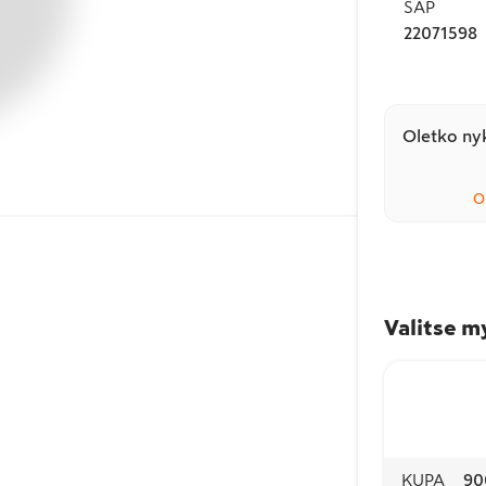
SAP
22071598
Oletko nyk
O
Valitse m
KUPA
90