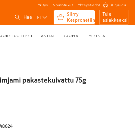
Yritys
Noutotukut
Yhteystiedot
Kirjaudu
Siirry
Tule
FI
Hae
Kespronetiin
asiakkaaksi
UORETUOTTEET
ASTIAT
JUOMAT
YLEISTÄ
imjami pakastekuivattu 75g
48624