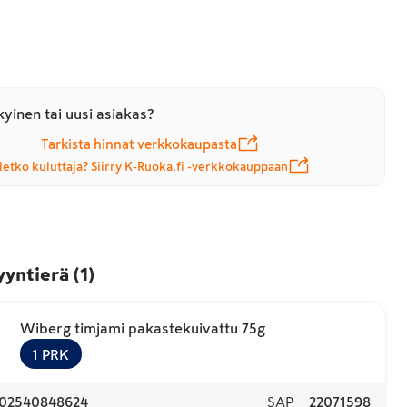
yinen tai uusi asiakas?
Tarkista hinnat verkkokaupasta
letko kuluttaja? Siirry K-Ruoka.fi -verkkokauppaan
yyntierä
(
1
)
Wiberg timjami pakastekuivattu 75g
1
PRK
02540848624
SAP
22071598