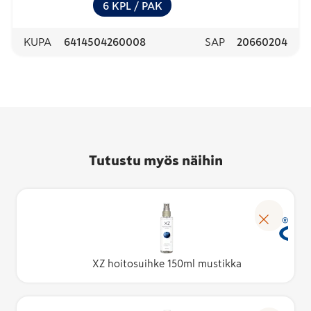
6
KPL
/ PAK
KUPA
6414504260008
SAP
20660204
Tutustu myös näihin
XZ hoitosuihke 150ml mustikka