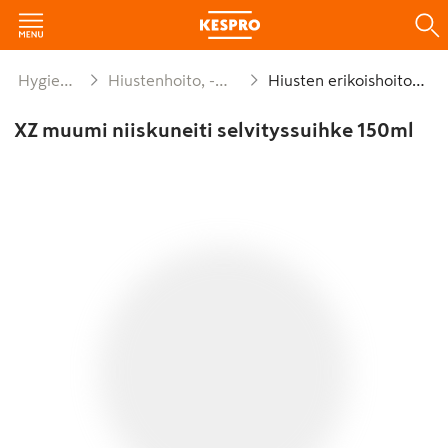
Hygienia ja siivous
Hiustenhoito, -muotoilu ja -välineet
Hiusten erikoishoitoaineet
XZ muumi niiskuneiti selvityssuihke 150ml