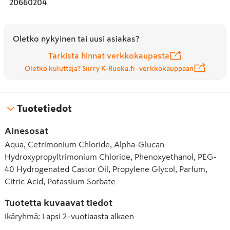
20660204
• Hellävarainen lasten hiuksille.

• Parantaa kammattavuutta, eikä jätä hiuksia tahmeiksi.

• Raikas punaisten marjojen tuoksu.

Oletko nykyinen tai uusi asiakas?
Käyttöohjeet:

Tarkista hinnat verkkokaupasta
Selvitä helposti aamun takkuiset tai puhtaaksi pestyt 
Oletko kuluttaja? Siirry K-Ruoka.fi -verkkokauppaan
hiukset suihkuttamalla tuotetta kuiviin tai pyyhekuiviin 
hiuksiin ja kampaa. Ei tarvitse huuhdella. Vältä 
suihkuttamasta silmiin.

Tuotetiedot
XZ Muumi selvityssuihke on kehitetty kotimaisen 
Ainesosat
tuotekehityksen voimin ja valmistettu Heinävedellä. 
Aqua, Cetrimonium Chloride, Alpha-Glucan
Tuotteelle on myönnetty Avainlippu-tunnus. Koostumus 
Hydroxypropyltrimonium Chloride, Phenoxyethanol, PEG-
on 100 % vegaaninen.

40 Hydrogenated Castor Oil, Propylene Glycol, Parfum,
XZ – Vahva suomalainen.
Citric Acid, Potassium Sorbate
Tuotetta kuvaavat tiedot
Ikäryhmä
:
Lapsi 2–vuotiaasta alkaen