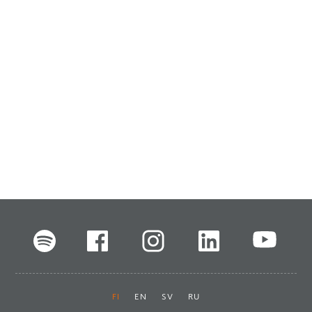
FI
EN
SV
RU