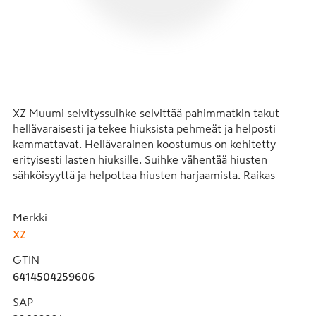
XZ Muumi selvityssuihke selvittää pahimmatkin takut 
hellävaraisesti ja tekee hiuksista pehmeät ja helposti 
kammattavat. Hellävarainen koostumus on kehitetty 
erityisesti lasten hiuksille. Suihke vähentää hiusten 
sähköisyyttä ja helpottaa hiusten harjaamista. Raikas 
punaisten marjojen tuoksu viimeistelee harjaushetken. 
Silikoniton.

Merkki
XZ
Selvityssuihke sopii kaikille takkutukille ja erityisesti 
lasten hennoille hiuksille.

GTIN
6414504259606
• Selvittää takut hellävaraisesti. 

• Vähentää hiusten sähköisyyttä.

SAP
• Tekee hiuksista pehmeät ja helposti kammattavat.
