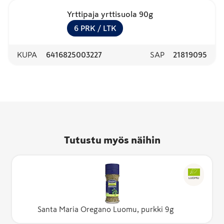
Yrttipaja yrttisuola 90g
6
PRK
/ LTK
KUPA
6416825003227
SAP
21819095
Tutustu myös näihin
LUOMU
Santa Maria Oregano Luomu, purkki 9g