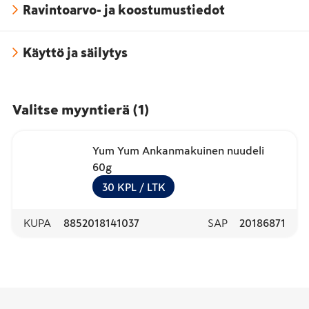
Ravintoarvo- ja koostumustiedot
Käyttö ja säilytys
Valitse myyntierä
(
1
)
Yum Yum Ankanmakuinen nuudeli
60g
30
KPL
/ LTK
KUPA
8852018141037
SAP
20186871