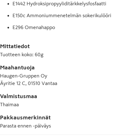
E1442 Hydroksipropyyliditärkkelysfosfaatti
selleristä ja seesamista.
E150c Ammoniummenetelmän sokerikulööri
E296 Omenahappo
E306 Tokoferoliuute
Mittatiedot
E466 Karboksimetyyliselluloosa (CMC), 
Tuotteen koko
:
60g
natriumkarboksimetyyliselluloosa
Maahantuoja
E621 Mononatriumglutamaatti
Haugen-Gruppen Oy
E635 Dinatrium-5''-ribonukleotidit
Äyritie 12 C, 01510 Vantaa
Valmistusmaa
Thaimaa
Pakkausmerkinnät
Parasta ennen -päiväys