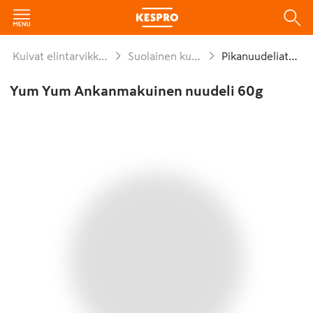
Kuivat elintarvikkeet ja säilykkeet
Suolainen kuivaruoka-aine
Pikanuudeliateriat
Yum Yum Ankanmakuinen nuudeli 60g