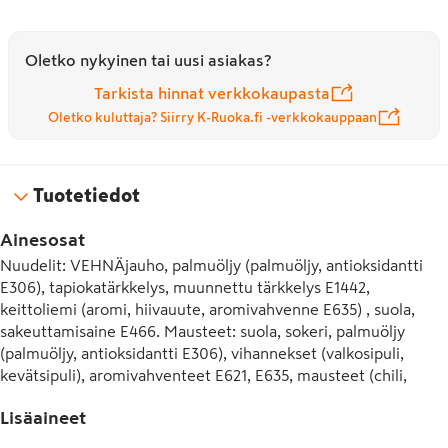
Oletko nykyinen tai uusi asiakas?
Tarkista hinnat verkkokaupasta
Oletko kuluttaja? Siirry K-Ruoka.fi -verkkokauppaan
Tuotetiedot
Ainesosat
Nuudelit: VEHNÄjauho, palmuöljy (palmuöljy, antioksidantti 
E306), tapiokatärkkelys, muunnettu tärkkelys E1442, 
keittoliemi (aromi, hiivauute, aromivahvenne E635) , suola, 
sakeuttamisaine E466. Mausteet: suola, sokeri, palmuöljy 
(palmuöljy, antioksidantti E306), vihannekset (valkosipuli, 
kevätsipuli), aromivahventeet E621, E635, mausteet (chili, 
kaneli, pippuri, tähtianis), maissitärkkelys, happo E296, väri 
Lisäaineet
E150c, korianterijauhe, ankka-aromi (sisältää SOIJApapu). Tämä 
tuote saattaa sisältää jäämiä äyriäisistä, kalasta, maidosta, 