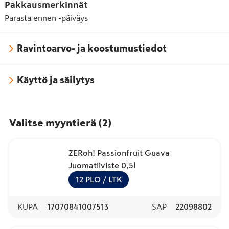
Pakkausmerkinnät
Parasta ennen -päiväys
Ravintoarvo- ja koostumustiedot
Käyttö ja säilytys
Valitse myyntierä
(
2
)
ZERoh! Passionfruit Guava
Juomatiiviste 0,5l
12
PLO
/ LTK
KUPA
17070841007513
SAP
22098802