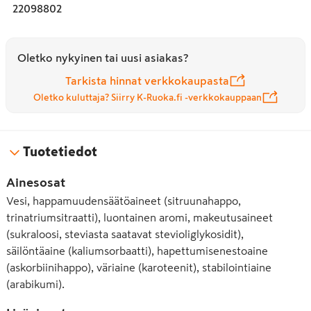
22098802
Oletko nykyinen tai uusi asiakas?
Tarkista hinnat verkkokaupasta
Oletko kuluttaja? Siirry K-Ruoka.fi -verkkokauppaan
Tuotetiedot
Ainesosat
Vesi, happamuudensäätöaineet (sitruunahappo,
trinatriumsitraatti), luontainen aromi, makeutusaineet
(sukraloosi, steviasta saatavat stevioliglykosidit),
säilöntäaine (kaliumsorbaatti), hapettumisenestoaine
(askorbiinihappo), väriaine (karoteenit), stabilointiaine
(arabikumi).