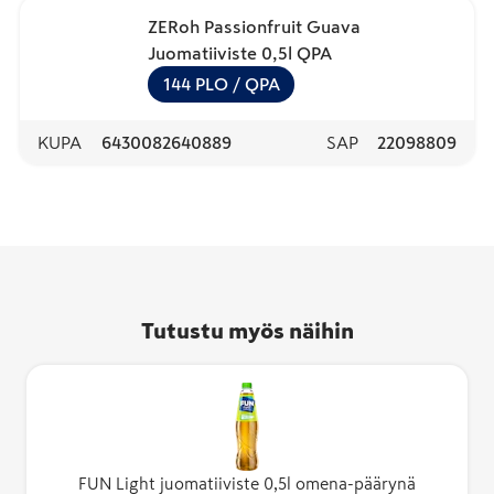
ZERoh Passionfruit Guava
Juomatiiviste 0,5l QPA
144
PLO
/ QPA
KUPA
6430082640889
SAP
22098809
Tutustu myös näihin
FUN Light juomatiiviste 0,5l omena-päärynä