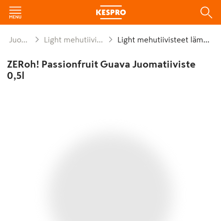
Juomat
Light mehutiivisteet
Light mehutiivisteet lämmin
ZERoh! Passionfruit Guava Juomatiiviste
0,5l