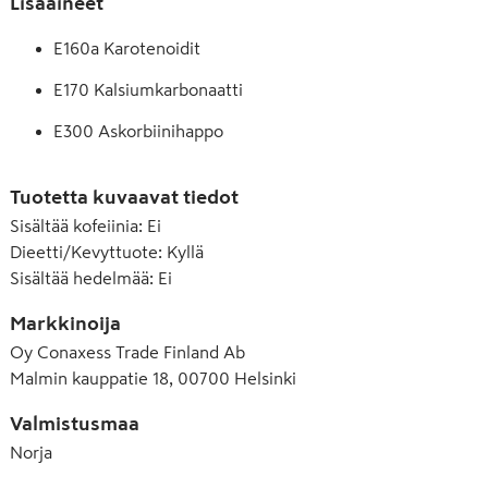
Lisäaineet
E160a Karotenoidit
E170 Kalsiumkarbonaatti
E300 Askorbiinihappo
E330 Sitruunahappo
Tuotetta kuvaavat tiedot
E331(iii) Trinatriumsitraatti
Sisältää kofeiinia
:
Ei
Dieetti/Kevyttuote
:
Kyllä
E414 Arabikumi
Sisältää hedelmää
:
Ei
E955 Sukraloosi
Markkinoija
E960 Stevioliglykosidit
Oy Conaxess Trade Finland Ab
Malmin kauppatie 18, 00700 Helsinki
Valmistusmaa
Norja