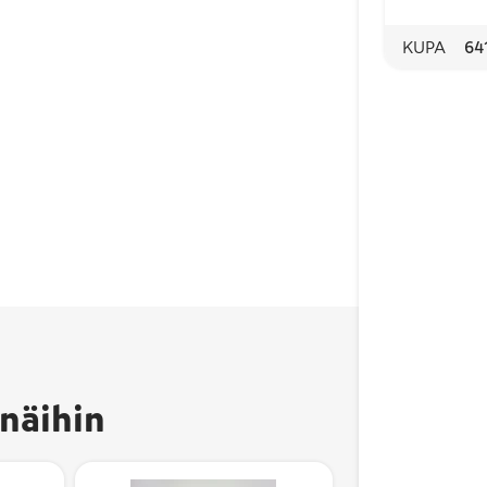
KUPA
64
näihin