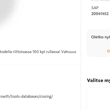
SAP
20041452
Oletko nyk
O
odella riittoisassa 100 kpl rullassa! Vahvuus 
Valitse m
/growth/tools-databases/cosing/