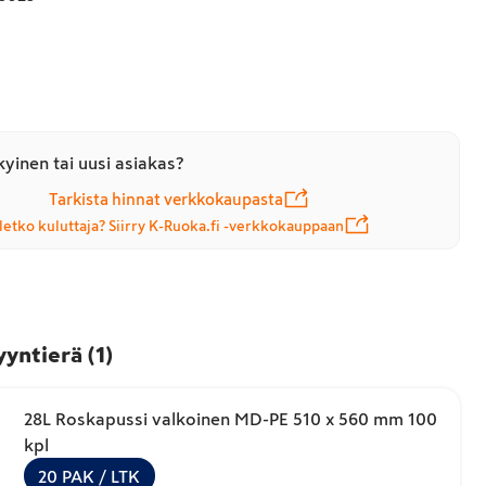
yinen tai uusi asiakas?
Tarkista hinnat verkkokaupasta
letko kuluttaja? Siirry K-Ruoka.fi -verkkokauppaan
yyntierä
(
1
)
28L Roskapussi valkoinen MD-PE 510 x 560 mm 100
kpl
20
PAK
/ LTK