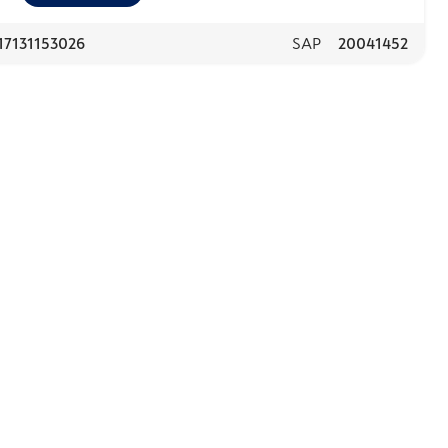
17131153026
SAP
20041452