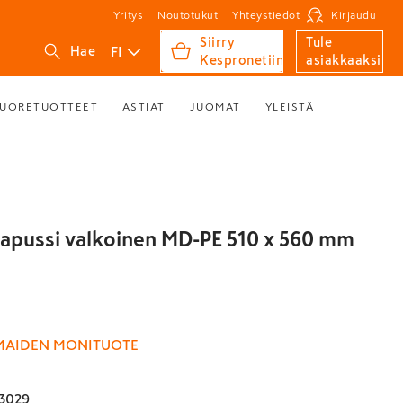
Yritys
Noutotukut
Yhteystiedot
Kirjaudu
Siirry
Tule
FI
Hae
Kespronetiin
asiakkaaksi
UORETUOTTEET
ASTIAT
JUOMAT
YLEISTÄ
apussi valkoinen MD-PE 510 x 560 mm
MAIDEN MONITUOTE
3029