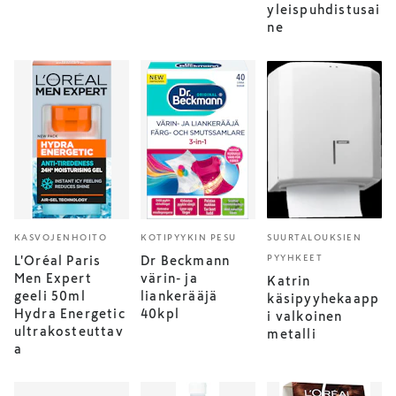
yleispuhdistusai
ne
KASVOJENHOITO
KOTIPYYKIN PESU
SUURTALOUKSIEN
PYYHKEET
L'Oréal Paris
Dr Beckmann
Men Expert
värin- ja
Katrin
geeli 50ml
liankerääjä
käsipyyhekaapp
Hydra Energetic
40kpl
i valkoinen
ultrakosteuttav
metalli
a