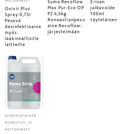
HOITOAINEET
Suma Revoflow
Erisan
Max Pur-Eco OP
jalkavoide
Oxivir Plus
P2 4,5kg
100ml
Spray 0,75l
Koneastianpesu
täyteläinen
Pesevä
aine Revoflow-
desinfektioaine
järjestelmään
myös
lääkinnällisille
laitteille
SUURTALOUKSIEN
PUHDISTUS- JA
HOITOAINEET