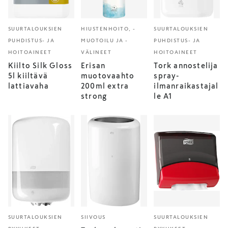
SUURTALOUKSIEN
HIUSTENHOITO, -
SUURTALOUKSIEN
PUHDISTUS- JA
MUOTOILU JA -
PUHDISTUS- JA
HOITOAINEET
VÄLINEET
HOITOAINEET
Kiilto Silk Gloss
Erisan
Tork annostelija
5l kiiltävä
muotovaahto
spray-
lattiavaha
200ml extra
ilmanraikastajal
strong
le A1
SUURTALOUKSIEN
SIIVOUS
SUURTALOUKSIEN