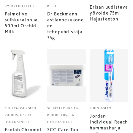
KYLPYTUOTTEET
PESU
Erisan uudistava
yövoide 75ml
Palmolive
Dr Beckmann
Hajusteeton
suihkusaippua
astianpesukone
500ml Orchid
en
Milk
tehopuhdistaja
75g
SUURTALOUKSIEN
SUURTALOUKSIEN
SUUNHOITO
PUHDISTUS- JA
PUHDISTUS- JA
Jordan
Individual Reach
HOITOAINEET
HOITOAINEET
hammasharja
Ecolab Chromol
SCC Care-Tab