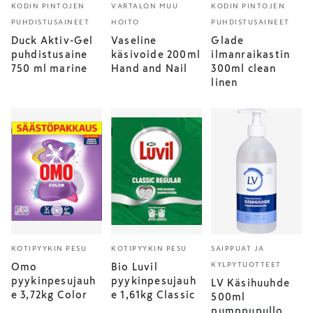
KODIN PINTOJEN
VARTALON MUU
KODIN PINTOJEN
PUHDISTUSAINEET
HOITO
PUHDISTUSAINEET
Duck Aktiv-Gel
Vaseline
Glade
puhdistusaine
käsivoide 200ml
ilmanraikastin
750 ml marine
Hand and Nail
300ml clean
linen
KOTIPYYKIN PESU
KOTIPYYKIN PESU
SAIPPUAT JA
KYLPYTUOTTEET
Omo
Bio Luvil
pyykinpesujauh
pyykinpesujauh
LV Käsihuuhde
e 3,72kg Color
e 1,61kg Classic
500ml
pumppupullo