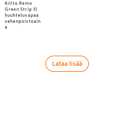
Kiilto Remo
Green Strip 5l
huuhteluvapaa
vahanpoistoain
e
Lataa lisää