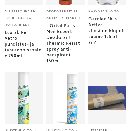
SUURTALOUKSIEN
DEODORANTIT JA
KASVOJENHOITO
PUHDISTUS- JA
ANTIPERSPIRANTIT
Garnier Skin
Active
HOITOAINEET
L'Oréal Paris
silmämeikinpois
Men Expert
Ecolab Per
toaine 125ml
Deodorant
Vetro
2in1
Thermic Resist
puhdistus- ja
spray anti-
tahranpoistoain
perspirant
e 750ml
150ml
HIUSTENHOITO, -
HIUSTENHOITO, -
JÄTTEIDEN