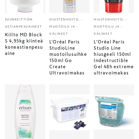
SUURKEITTIÖN
HIUSTENHOITO, -
HIUSTENHOITO, -
ASTIANPESUAINEET
MUOTOILU JA -
MUOTOILU JA -
VÄLINEET
VÄLINEET
Kiilto MD Block
S 4,95kg kiinteä
L'Oréal Paris
L’Oréal Paris
koneastianpesu
StudioLine
Studio Line
aine
muotoilusuihke
hiusgeeli 150ml
150ml Go
Indestructible
Create
Gel 48h extreme
Ultravoimakas
ultravoimakas