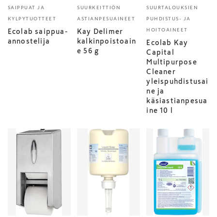
SAIPPUAT JA
SUURKEITTIÖN
SUURTALOUKSIEN
KYLPYTUOTTEET
ASTIANPESUAINEET
PUHDISTUS- JA
HOITOAINEET
Ecolab saippua-
Kay Delimer
annostelija
kalkinpoistoain
Ecolab Kay
e 56 g
Capital
Multipurpose
Cleaner
yleispuhdistusai
ne ja
käsiastianpesua
ine 10 l