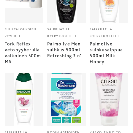
SUURTALOUKSIEN
SAIPPUAT JA
SAIPPUAT JA
PYYHKEET
KYLPYTUOTTEET
KYLPYTUOTTEET
Tork Reflex
Palmolive Men
Palmolive
vetopyyherulla
suihkus 500ml
suihkusaippua
valkoinen 300m
Refreshing 3in1
500ml Milk
M4
Honey
SAIPPUAT JA
KODIN ASTIOIDEN
KASVOJENHOITO