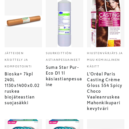
JÄTTEIDEN
SUURKEITTIÖN
HIUSTENVÄRJÄYS JA
KÄSITTELY JA
ASTIANPESUAINEET
MUU KEMIALLINEN
KOMPOSTOINTI
KÄSITT
Suma Star Pur-
Eco D1 1l
Bioska+ 7kpl
L'Oréal Paris
käsiastianpesua
240L
Casting Crème
ine
1130x1400x0.02
Gloss 554 Spicy
ruskea
Choco
biojäteastian
Vaaleanruskea
suojasäkki
Mahonkikupari
kevytväri