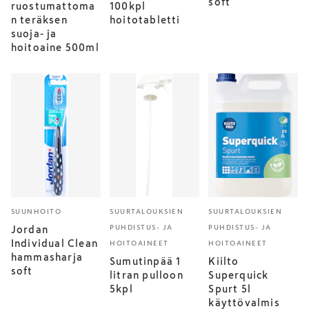
soft
ruostumattoma
100kpl
n teräksen
hoitotabletti
suoja- ja
hoitoaine 500ml
SUUNHOITO
SUURTALOUKSIEN
SUURTALOUKSIEN
PUHDISTUS- JA
PUHDISTUS- JA
Jordan
Individual Clean
HOITOAINEET
HOITOAINEET
hammasharja
Sumutinpää 1
Kiilto
soft
litran pulloon
Superquick
5kpl
Spurt 5l
käyttövalmis