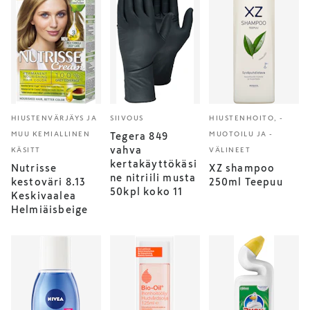
HIUSTENVÄRJÄYS JA
SIIVOUS
HIUSTENHOITO, -
MUU KEMIALLINEN
MUOTOILU JA -
Tegera 849
vahva
KÄSITT
VÄLINEET
kertakäyttökäsi
Nutrisse
XZ shampoo
ne nitriili musta
kestoväri 8.13
250ml Teepuu
50kpl koko 11
Keskivaalea
Helmiäisbeige