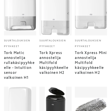
SUURTALOUKSIEN
SUURTALOUKSIEN
SUURTALOUKSIEN
PYYHKEET
PYYHKEET
PYYHKEET
Tork Matic
Tork Xpress
Tork Xpress Mini
annostelija
annostelija
annostelija
rullakäsipyyhke
Multifold
Multifold
elle - Intuition
käsipyyhkeelle
käsipyyhkeelle
sensor
valkoinen H2
valkoinen H2
valkoinen H1