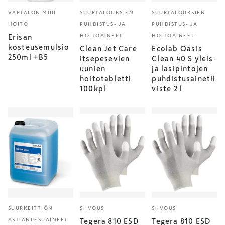
VARTALON MUU
SUURTALOUKSIEN
SUURTALOUKSIEN
HOITO
PUHDISTUS- JA
PUHDISTUS- JA
HOITOAINEET
HOITOAINEET
Erisan
kosteusemulsio
Clean Jet Care
Ecolab Oasis
250ml +B5
itsepesevien
Clean 40 S yleis-
uunien
ja lasipintojen
hoitotabletti
puhdistusainetii
100kpl
viste 2 l
SUURKEITTIÖN
SIIVOUS
SIIVOUS
ASTIANPESUAINEET
Tegera 810 ESD
Tegera 810 ESD