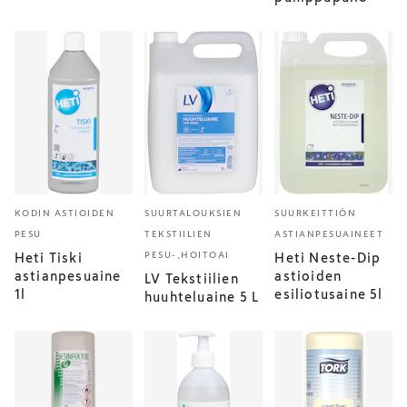
KODIN ASTIOIDEN
SUURTALOUKSIEN
SUURKEITTIÖN
PESU
TEKSTIILIEN
ASTIANPESUAINEET
PESU-,HOITOAI
Heti Tiski
Heti Neste-Dip
astianpesuaine
astioiden
LV Tekstiilien
1l
esiliotusaine 5l
huuhteluaine 5 L