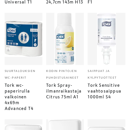
Universal T1
24,7cm 143m H13
F1
SUURTALOUKSIEN
KODIN PINTOJEN
SAIPPUAT JA
WC-PAPERIT
PUHDISTUSAINEET
KYLPYTUOTTEET
Tork wc-
Tork Spray-
Tork Sensitive
paperirulla
ilmanraikastaja
vaahtosaippua
valkoinen
Citrus 75ml A1
1000ml S4
4x69m
Advanced T4