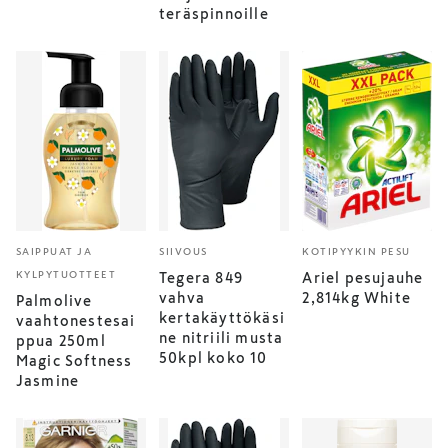
teräspinnoille
SAIPPUAT JA
SIIVOUS
KOTIPYYKIN PESU
KYLPYTUOTTEET
Tegera 849
Ariel pesujauhe
vahva
2,814kg White
Palmolive
kertakäyttökäsi
vaahtonestesai
ne nitriili musta
ppua 250ml
50kpl koko 10
Magic Softness
Jasmine