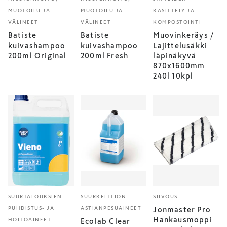
MUOTOILU JA -
MUOTOILU JA -
KÄSITTELY JA
VÄLINEET
VÄLINEET
KOMPOSTOINTI
Batiste
Batiste
Muovinkeräys /
kuivashampoo
kuivashampoo
Lajittelusäkki
200ml Original
200ml Fresh
läpinäkyvä
870x1600mm
240l 10kpl
SUURTALOUKSIEN
SUURKEITTIÖN
SIIVOUS
PUHDISTUS- JA
ASTIANPESUAINEET
Jonmaster Pro
Hankausmoppi
HOITOAINEET
Ecolab Clear