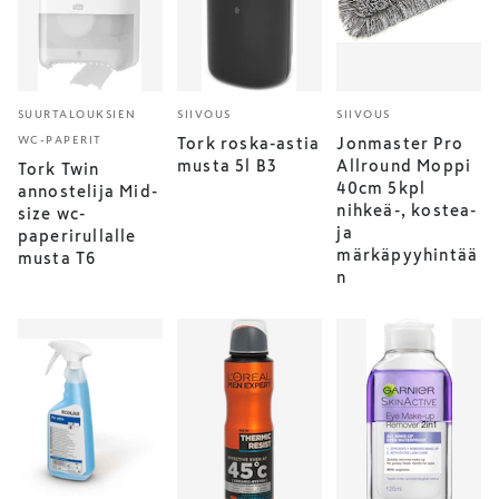
SUURTALOUKSIEN
SIIVOUS
SIIVOUS
WC-PAPERIT
Tork roska-astia
Jonmaster Pro
musta 5l B3
Allround Moppi
Tork Twin
40cm 5kpl
annostelija Mid-
nihkeä-, kostea-
size wc-
ja
paperirullalle
märkäpyyhintää
musta T6
n