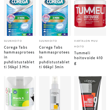
SUUNHOITO
SUUNHOITO
VARTALON MUU
HOITO
Corega Tabs
Corega Tabs
hammasprotees
hammasprotees
Tummeli
in
in
hoitovoide 410
puhdistustablet
puhdistustablet
g
ti 36kpl 3 Min
ti 66kpl 3min