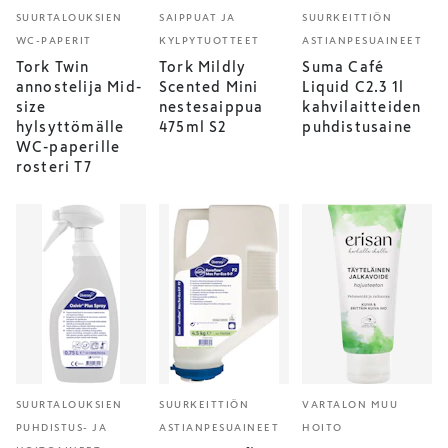
SUURTALOUKSIEN
SAIPPUAT JA
SUURKEITTIÖN
WC-PAPERIT
KYLPYTUOTTEET
ASTIANPESUAINEET
Tork Twin
Tork Mildly
Suma Café
annostelija Mid-
Scented Mini
Liquid C2.3 1l
size
nestesaippua
kahvilaitteiden
hylsyttömälle
475ml S2
puhdistusaine
WC-paperille
rosteri T7
SUURTALOUKSIEN
SUURKEITTIÖN
VARTALON MUU
PUHDISTUS- JA
ASTIANPESUAINEET
HOITO