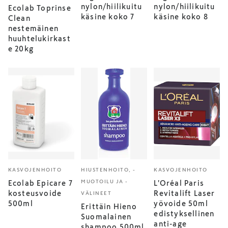
nylon/hiilikuitu
nylon/hiilikuitu
Ecolab Toprinse
käsine koko 7
käsine koko 8
Clean
nestemäinen
huuhtelukirkast
e 20kg
KASVOJENHOITO
HIUSTENHOITO, -
KASVOJENHOITO
MUOTOILU JA -
Ecolab Epicare 7
L'Oréal Paris
kosteusvoide
Revitalift Laser
VÄLINEET
500ml
yövoide 50ml
Erittäin Hieno
edistyksellinen
Suomalainen
anti-age
shampoo 500ml