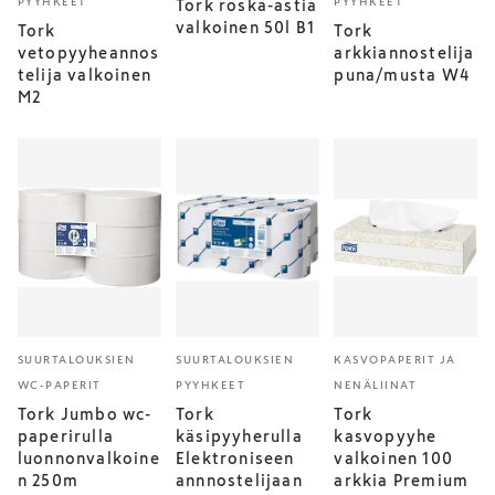
PYYHKEET
PYYHKEET
Tork roska-astia
valkoinen 50l B1
Tork
Tork
vetopyyheannos
arkkiannostelija
telija valkoinen
puna/musta W4
M2
SUURTALOUKSIEN
SUURTALOUKSIEN
KASVOPAPERIT JA
WC-PAPERIT
PYYHKEET
NENÄLIINAT
Tork Jumbo wc-
Tork
Tork
paperirulla
käsipyyherulla
kasvopyyhe
luonnonvalkoine
Elektroniseen
valkoinen 100
n 250m
annnostelijaan
arkkia Premium