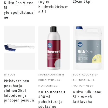
25cm 5kpl
Dry PL
Kiilto Pro Vieno
huuhtelukirkast
5l
e 5 l
yleispuhdistusai
ne
SIIVOUS
SUURTALOUKSIEN
SUURTALOUKSIEN
PUHDISTUS- JA
PUHDISTUS- JA
Pitkävartinen
pesuharja
HOITOAINEET
HOITOAINEET
sininen 2kpl
Kiilto Rosterit
Kiilto Silk Semi
laitteiden ja
400ml
5l himmeä
pintojen pesuun
puhdistus- ja
lattiavaha
suojaaine