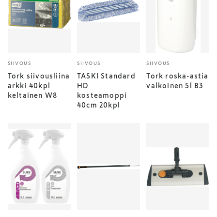
SIIVOUS
SIIVOUS
SIIVOUS
Tork siivousliina
TASKI Standard
Tork roska-astia
arkki 40kpl
HD
valkoinen 5l B3
keltainen W8
kosteamoppi
40cm 20kpl