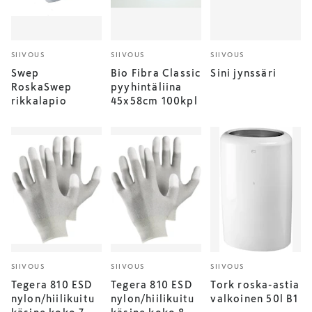
SIIVOUS
SIIVOUS
SIIVOUS
Swep
Bio Fibra Classic
Sini jynssäri
RoskaSwep
pyyhintäliina
rikkalapio
45x58cm 100kpl
SIIVOUS
SIIVOUS
SIIVOUS
Tegera 810 ESD
Tegera 810 ESD
Tork roska-astia
nylon/hiilikuitu
nylon/hiilikuitu
valkoinen 50l B1