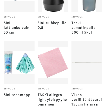
SIIVOUS
SIIVOUS
SIIVOUS
Sini
Sini suihkepullo
Taski
lattiankuivain
0,5l
sumutinpullo
30 cm
500ml 5kpl
SIIVOUS
SIIVOUS
SIIVOUS
Sini tehomoppi
TASKI allegro
Vikan
light yleispyyhe
vesiliitäntävarsi
punainen
150cm harmaa