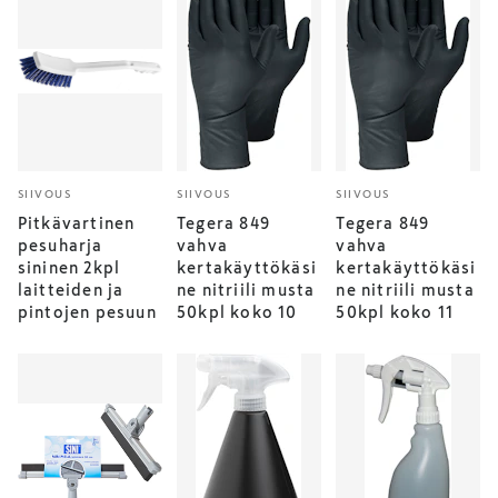
SIIVOUS
SIIVOUS
SIIVOUS
Pitkävartinen
Tegera 849
Tegera 849
pesuharja
vahva
vahva
sininen 2kpl
kertakäyttökäsi
kertakäyttökäsi
laitteiden ja
ne nitriili musta
ne nitriili musta
pintojen pesuun
50kpl koko 10
50kpl koko 11