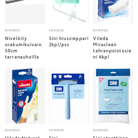
SIIVOUS
SIIVOUS
SIIVOUS
Nivelöity
Sini hiussieppari
Vileda
urakumikuivain
2kpl/pss
Miraclean
50cm
tahranpoistosie
tarranauhoilla
ni 4kpl
SIIVOUS
SIIVOUS
SIIVOUS