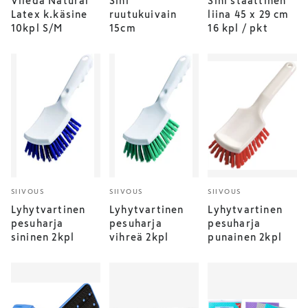
Vileda Natural
Sini
Sini staattinen
Latex k.käsine
ruutukuivain
liina 45 x 29 cm
10kpl S/M
15cm
16 kpl / pkt
SIIVOUS
SIIVOUS
SIIVOUS
Lyhytvartinen
Lyhytvartinen
Lyhytvartinen
pesuharja
pesuharja
pesuharja
sininen 2kpl
vihreä 2kpl
punainen 2kpl