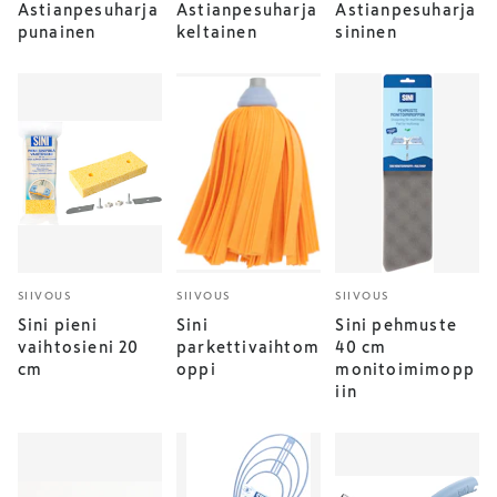
Astianpesuharja
Astianpesuharja
Astianpesuharja
punainen
keltainen
sininen
SIIVOUS
SIIVOUS
SIIVOUS
Sini pieni
Sini
Sini pehmuste
vaihtosieni 20
parkettivaihtom
40 cm
cm
oppi
monitoimimopp
iin