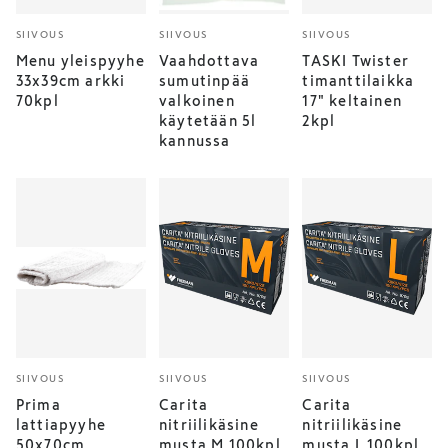
SIIVOUS
SIIVOUS
SIIVOUS
Menu yleispyyhe
Vaahdottava
TASKI Twister
33x39cm arkki
sumutinpää
timanttilaikka
70kpl
valkoinen
17" keltainen
käytetään 5l
2kpl
kannussa
SIIVOUS
SIIVOUS
SIIVOUS
Prima
Carita
Carita
lattiapyyhe
nitriilikäsine
nitriilikäsine
50x70cm
musta M 100kpl
musta L 100kpl