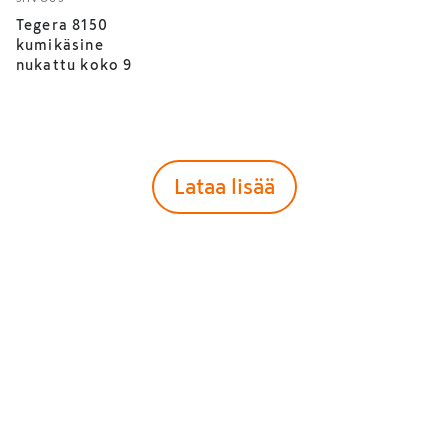
Tegera 8150
kumikäsine
nukattu koko 9
Lataa lisää