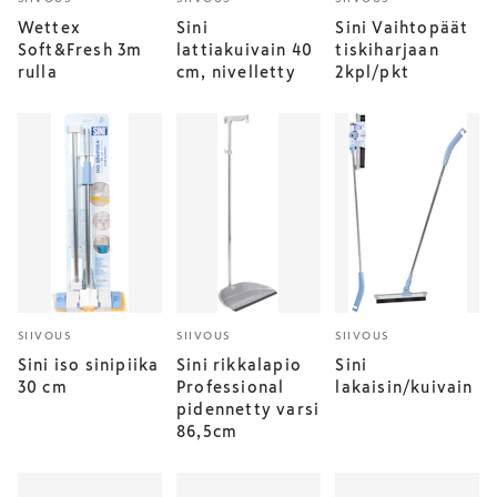
Wettex
Sini
Sini Vaihtopäät
Soft&Fresh 3m
lattiakuivain 40
tiskiharjaan
rulla
cm, nivelletty
2kpl/pkt
SIIVOUS
SIIVOUS
SIIVOUS
Sini iso sinipiika
Sini rikkalapio
Sini
30 cm
Professional
lakaisin/kuivain
pidennetty varsi
86,5cm