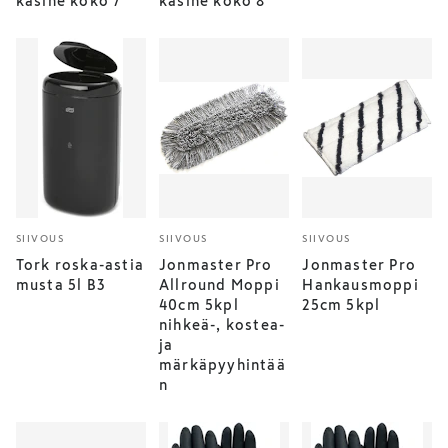
käsine koko 7
käsine koko 8
SIIVOUS
SIIVOUS
SIIVOUS
Tork roska-astia
Jonmaster Pro
Jonmaster Pro
musta 5l B3
Allround Moppi
Hankausmoppi
40cm 5kpl
25cm 5kpl
nihkeä-, kostea-
ja
märkäpyyhintää
n