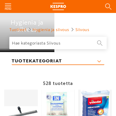
Hygienia ja
siivous
Tuotteet
Hygienia ja siivous
Siivous
TUOTEKATEGORIAT
528 tuotetta