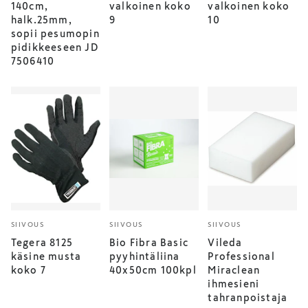
140cm,
valkoinen koko
valkoinen koko
halk.25mm,
9
10
sopii pesumopin
pidikkeeseen JD
7506410
SIIVOUS
SIIVOUS
SIIVOUS
Tegera 8125
Bio Fibra Basic
Vileda
käsine musta
pyyhintäliina
Professional
koko 7
40x50cm 100kpl
Miraclean
ihmesieni
tahranpoistaja