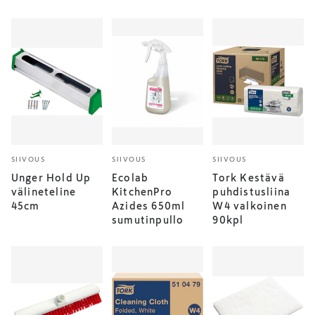
SIIVOUS
SIIVOUS
SIIVOUS
Unger Hold Up
Ecolab
Tork Kestävä
välineteline
KitchenPro
puhdistusliina
45cm
Azides 650ml
W4 valkoinen
sumutinpullo
90kpl