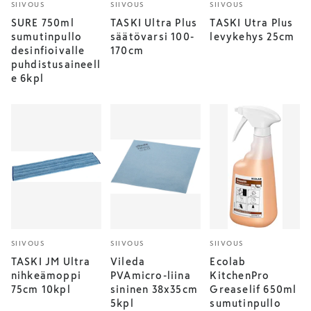
SIIVOUS
SIIVOUS
SIIVOUS
SURE 750ml
TASKI Ultra Plus
TASKI Utra Plus
sumutinpullo
säätövarsi 100-
levykehys 25cm
desinfioivalle
170cm
puhdistusaineell
e 6kpl
SIIVOUS
SIIVOUS
SIIVOUS
TASKI JM Ultra
Vileda
Ecolab
nihkeämoppi
PVAmicro-liina
KitchenPro
75cm 10kpl
sininen 38x35cm
Greaselif 650ml
5kpl
sumutinpullo