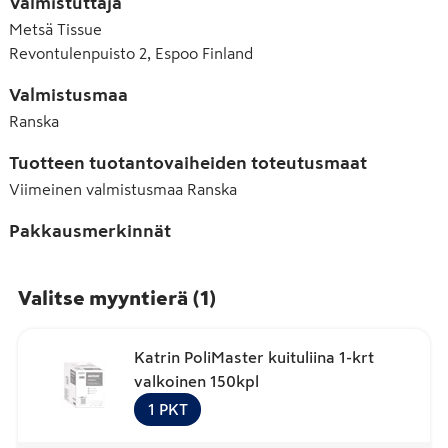
Valmistuttaja
Metsä Tissue
Revontulenpuisto 2, Espoo Finland
Valmistusmaa
Ranska
Tuotteen tuotantovaiheiden toteutusmaat
Viimeinen valmistusmaa
Ranska
Pakkausmerkinnät
Valitse myyntierä
(
1
)
Katrin PoliMaster kuituliina 1-krt
valkoinen 150kpl
1
PKT