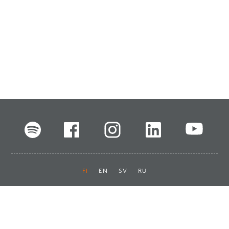
FI
EN
SV
RU
Pikalinkit