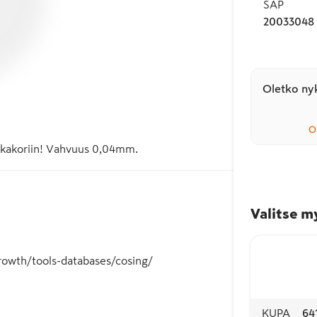
SAP
20033048
Oletko nyk
O
roskakoriin! Vahvuus 0,04mm.
Valitse m
/growth/tools-databases/cosing/
KUPA
64