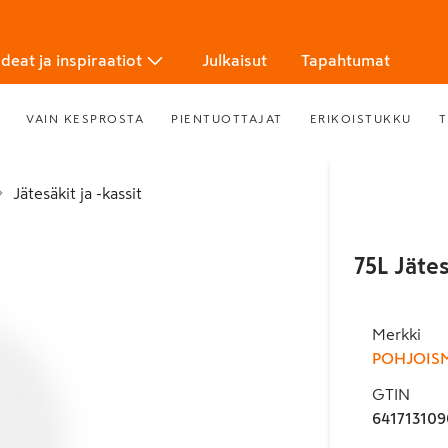
Ideat ja inspiraatiot
Julkaisut
Tapahtumat
VAIN KESPROSTA
PIENTUOTTAJAT
ERIKOISTUKKU
T
Jätesäkit ja -kassit
75L Jäte
Merkki
POHJOIS
GTIN
641713109