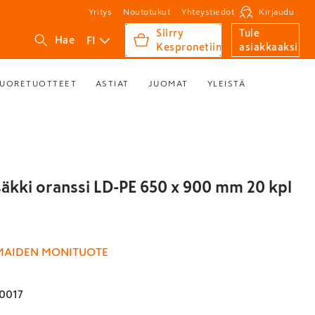
Yritys
Noutotukut
Yhteystiedot
Kirjaudu
Siirry
Tule
FI
Hae
Kespronetiin
asiakkaaksi
UORETUOTTEET
ASTIAT
JUOMAT
YLEISTÄ
säkki oranssi LD-PE 650 x 900 mm 20 kpl
MAIDEN MONITUOTE
0017