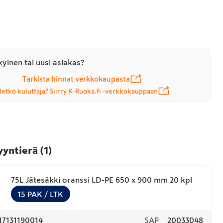
yinen tai uusi asiakas?
Tarkista hinnat verkkokaupasta
letko kuluttaja? Siirry K-Ruoka.fi -verkkokauppaan
yyntierä
(
1
)
75L Jätesäkki oranssi LD-PE 650 x 900 mm 20 kpl
15
PAK
/ LTK
17131190014
SAP
20033048