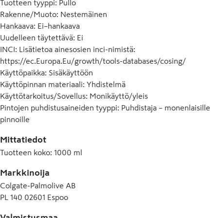
Tuotteen tyyppi
:
Pullo
Rakenne/Muoto
:
Nestemäinen
Hankaava
:
Ei–hankaava
Uudelleen täytettävä
:
Ei
INCI
:
Lisätietoa ainesosien inci-nimistä:
https://ec.Europa.Eu/growth/tools-databases/cosing/
Käyttöpaikka
:
Sisäkäyttöön
Käyttöpinnan materiaali
:
Yhdistelmä
Käyttötarkoitus/Sovellus
:
Monikäyttö/yleis
Pintojen puhdistusaineiden tyyppi
:
Puhdistaja – monenlaisille
pinnoille
Mittatiedot
Tuotteen koko
:
1000 ml
Markkinoija
Colgate-Palmolive AB
PL 140 02601 Espoo
Valmistusmaa