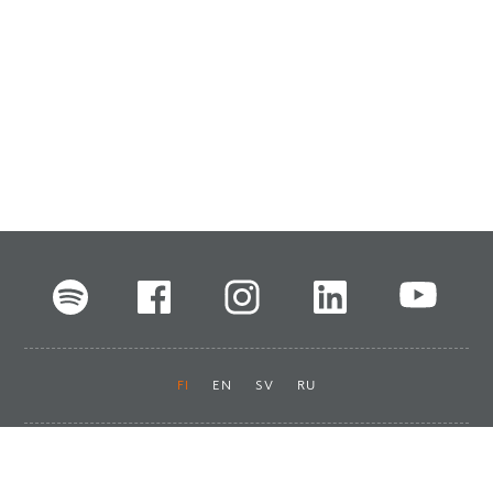
FI
EN
SV
RU
Pikalinkit