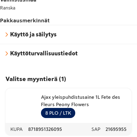
Ranska
Pakkausmerkinnät
Käyttö ja säilytys
Käyttöturvallisuustiedot
Valitse myyntierä
(
1
)
Ajax yleispuhdistusaine 1L Fete des
Fleurs Peony Flowers
8
PLO
/ LTK
KUPA
8718951326095
SAP
21695955