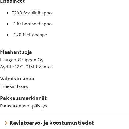
Lisäaineet
E200 Sorbiinihappo
E210 Bentsoehappo
E270 Maitohappo
E415 Ksantaanikumi
Maahantuoja
E440 Pektiini
Haugen-Gruppen Oy
Äyritie 12 C, 01510 Vantaa
Valmistusmaa
Tshekin tasav.
Pakkausmerkinnät
Parasta ennen -päiväys
Ravintoarvo- ja koostumustiedot