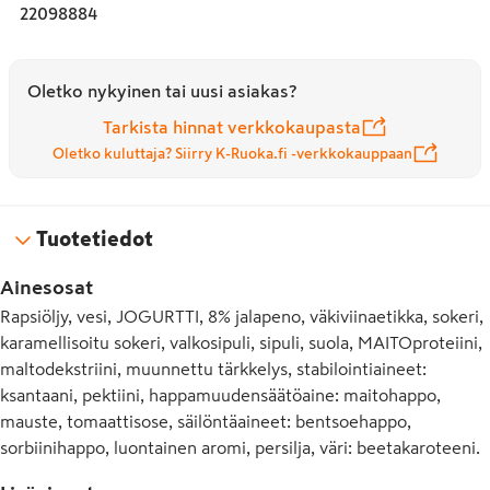
22098884
Oletko nykyinen tai uusi asiakas?
Tarkista hinnat verkkokaupasta
Oletko kuluttaja? Siirry K-Ruoka.fi -verkkokauppaan
Tuotetiedot
Ainesosat
Rapsiöljy, vesi, JOGURTTI, 8% jalapeno, väkiviinaetikka, sokeri,
karamellisoitu sokeri, valkosipuli, sipuli, suola, MAITOproteiini,
maltodekstriini, muunnettu tärkkelys, stabilointiaineet:
ksantaani, pektiini, happamuudensäätöaine: maitohappo,
mauste, tomaattisose, säilöntäaineet: bentsoehappo,
sorbiinihappo, luontainen aromi, persilja, väri: beetakaroteeni.