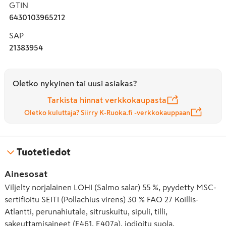
GTIN
6430103965212
SAP
21383954
Oletko nykyinen tai uusi asiakas?
Tarkista hinnat verkkokaupasta
Oletko kuluttaja? Siirry K-Ruoka.fi -verkkokauppaan
Tuotetiedot
Ainesosat
Viljelty norjalainen LOHI (Salmo salar) 55 %, pyydetty MSC-
sertifioitu SEITI (Pollachius virens) 30 % FAO 27 Koillis-
Atlantti, perunahiutale, sitruskuitu, sipuli, tilli,
sakeuttamisaineet (E461, E407a), jodioitu suola,