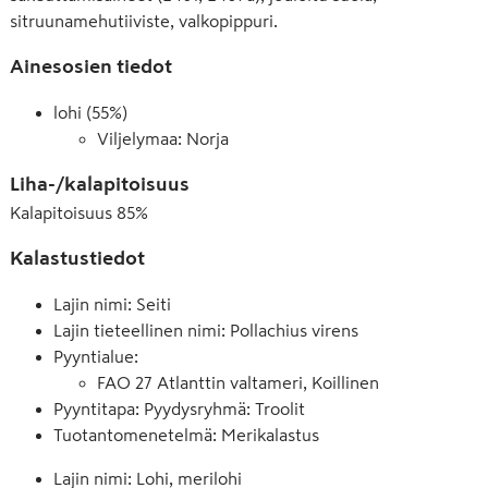
sitruunamehutiiviste, valkopippuri.
Ainesosien tiedot
lohi (55%)
Viljelymaa: Norja
Liha-/kalapitoisuus
Kalapitoisuus
85
%
Kalastustiedot
Lajin nimi: Seiti
Lajin tieteellinen nimi: Pollachius virens
Pyyntialue
:
FAO 27 Atlanttin valtameri, Koillinen
Pyyntitapa: Pyydysryhmä: Troolit
Tuotantomenetelmä: Merikalastus
Lajin nimi: Lohi, merilohi