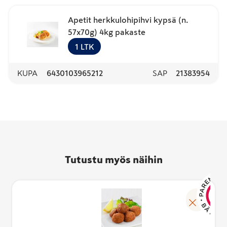
Apetit herkkulohipihvi kypsä (n.
57x70g) 4kg pakaste
1
LTK
KUPA
6430103965212
SAP
21383954
Tutustu myös näihin