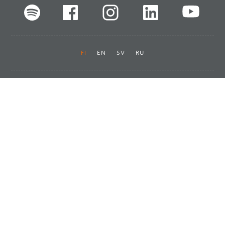
FI
EN
SV
RU
Pikalinkit
Oiva-raportit
Laskut ja maksut
Ota yhteyttä
Anna palautetta
Tukku
Usein kysyttyä
Haluan asiakkaaksi
Käyttöturvatiedotteet
Tilaa uutiskirje