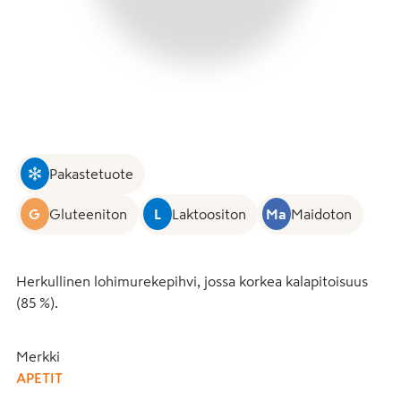
Pakastetuote
G
Gluteeniton
L
Laktoositon
Ma
Maidoton
Herkullinen lohimurekepihvi, jossa korkea kalapitoisuus 
(85 %).
Merkki
APETIT