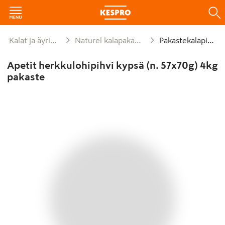
Kalat ja äyriäiset
Naturel kalapakasteet
Pakastekalapihvi
Apetit herkkulohipihvi kypsä (n. 57x70g) 4kg
pakaste