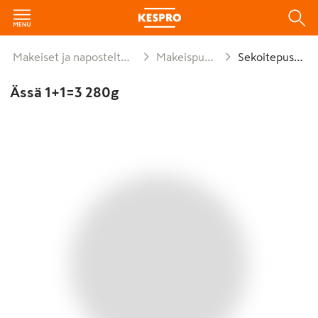
Makeiset ja naposteltavat
Makeispussit
Sekoitepussit
Ässä 1+1=3 280g