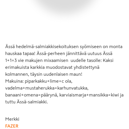
Ässä hedelmä-salmiakkisekoituksen syömiseen on monta 
hauskaa tapaa! Ässä-perheen jännittävä uutuus Ässä 
1+1=3 vie makujen mixaamisen  uudelle tasolle: Kaksi 
erimakuista karkkia muodostavat yhdistettynä 
kolmannen, täysin uudenlaisen maun! 

Makuina: piparkakku+lime=c ola, 
vadelma+mustaherukka=karhunvatukka, 
banaani+omena=päärynä, karviaismarja+mansikka=kiwi ja 
tuttu Ässä-salmiakki.
Merkki
FAZER