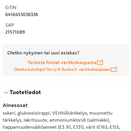
GTIN
6416453036338
SAP
21571089
Oletko nykyinen tai uusi asiakas?
Tarkista hinnat verkkokaupasta
Oletko kuluttaja? Siirry K-Ruoka.fi -verkkokauppaan
Tuotetiedot
Ainesosat
sokeri, glukoosisiirappi, VEHNÄtärkkelys, muunnettu
tärkkelys, lakritsiuute, ammoniumkloridi (salmiakki),
happamuudensäätöaineet (E3 30, E331), värit (E163, E153,