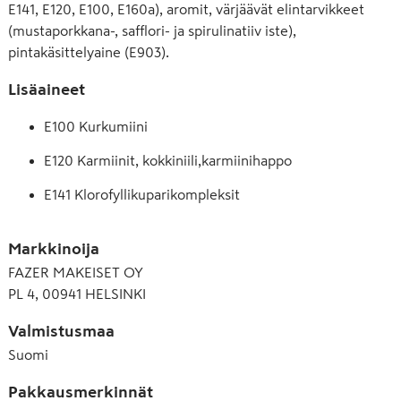
E141, E120, E100, E160a), aromit, värjäävät elintarvikkeet
(mustaporkkana-, safflori- ja spirulinatiiv iste),
pintakäsittelyaine (E903).
Lisäaineet
E100 Kurkumiini
E120 Karmiinit, kokkiniili,karmiinihappo
E141 Klorofyllikuparikompleksit
E153 (Kasviperäinen)lääkehiili, kasvihiili
Markkinoija
E160a Karotenoidit
FAZER MAKEISET OY
PL 4, 00941 HELSINKI
E163 Antosyaanit
E330 Sitruunahappo
Valmistusmaa
Suomi
E331 Natriumsitraatti
Pakkausmerkinnät
E903 Karnaubavaha