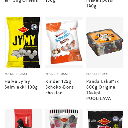
en 150g Omena
150g
makeispussi
140g
MAKEISPUSSIT
MAKEISPUSSIT
MAKEISPUSSIT
Halva Jymy
Kinder 125g
Panda LakuMix
Salmiakki 100g
Schoko-Bons
800g Original
choklad
144kpl
PUOLILAVA