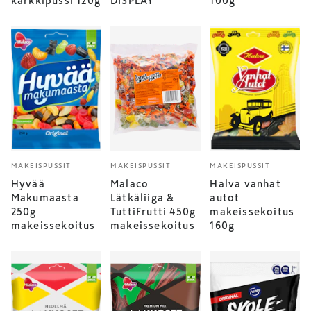
karkkipussi 120g
DISPLAY
100g
MAKEISPUSSIT
MAKEISPUSSIT
MAKEISPUSSIT
Hyvää
Malaco
Halva vanhat
Makumaasta
Lätkäliiga &
autot
250g
TuttiFrutti 450g
makeissekoitus
makeissekoitus
makeissekoitus
160g