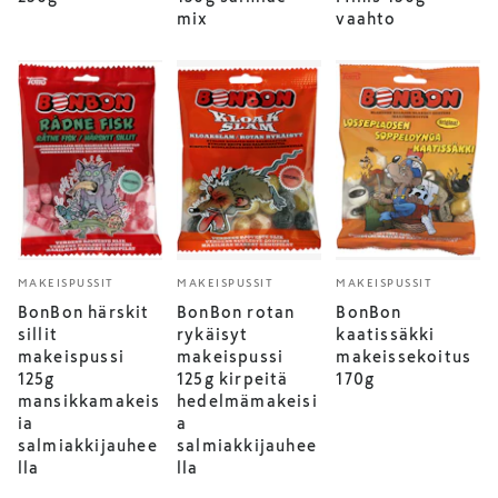
mix
vaahto
MAKEISPUSSIT
MAKEISPUSSIT
MAKEISPUSSIT
BonBon härskit
BonBon rotan
BonBon
sillit
rykäisyt
kaatissäkki
makeispussi
makeispussi
makeissekoitus
125g
125g kirpeitä
170g
mansikkamakeis
hedelmämakeisi
ia
a
salmiakkijauhee
salmiakkijauhee
lla
lla