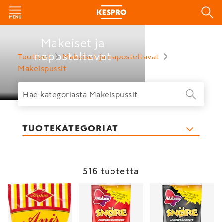
Makeiset ja
naposteltavat
Tuotteet
Makeiset ja naposteltavat
Makeispussit
TUOTEKATEGORIAT
516 tuotetta