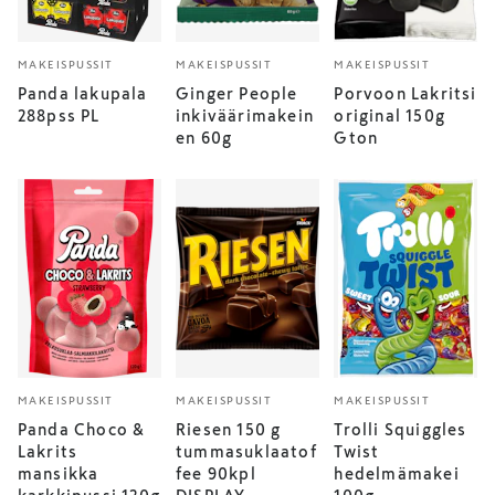
MAKEISPUSSIT
MAKEISPUSSIT
MAKEISPUSSIT
Panda lakupala
Ginger People
Porvoon Lakritsi
288pss PL
inkiväärimakein
original 150g
en 60g
Gton
MAKEISPUSSIT
MAKEISPUSSIT
MAKEISPUSSIT
Panda Choco &
Riesen 150 g
Trolli Squiggles
Lakrits
tummasuklaatof
Twist
mansikka
fee 90kpl
hedelmämakei