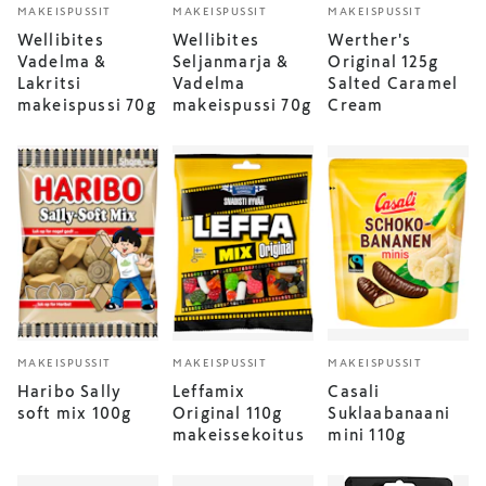
MAKEISPUSSIT
MAKEISPUSSIT
MAKEISPUSSIT
Wellibites
Wellibites
Werther's
Vadelma &
Seljanmarja &
Original 125g
Lakritsi
Vadelma
Salted Caramel
makeispussi 70g
makeispussi 70g
Cream
MAKEISPUSSIT
MAKEISPUSSIT
MAKEISPUSSIT
Haribo Sally
Leffamix
Casali
soft mix 100g
Original 110g
Suklaabanaani
makeissekoitus
mini 110g