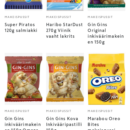
MAKEISPUSSIT
MAKEISPUSSIT
MAKEISPUSSIT
Super Piratos
Haribo StarDust
Gin Gins
120g salmiakki
270g Viinik
Original
vaaht lakrits
inkiväärimakein
en 150g
MAKEISPUSSIT
MAKEISPUSSIT
MAKEISPUSSIT
Gin Gins
Gin Gins Kova
Marabou Oreo
inkiväärimakein
Inkivääripastilli
Bites