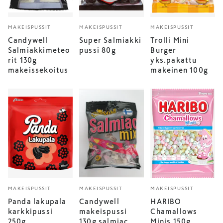
MAKEISPUSSIT
MAKEISPUSSIT
MAKEISPUSSIT
Candywell
Super Salmiakki
Trolli Mini
Salmiakkimeteo
pussi 80g
Burger
rit 130g
yks.pakattu
makeissekoitus
makeinen 100g
MAKEISPUSSIT
MAKEISPUSSIT
MAKEISPUSSIT
Panda lakupala
Candywell
HARIBO
karkkipussi
makeispussi
Chamallows
250g
130g salmiac
Minis 150g