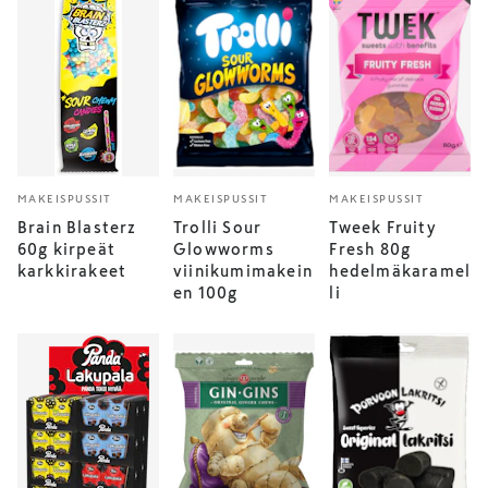
MAKEISPUSSIT
MAKEISPUSSIT
MAKEISPUSSIT
Brain Blasterz
Trolli Sour
Tweek Fruity
60g kirpeät
Glowworms
Fresh 80g
karkkirakeet
viinikumimakein
hedelmäkaramel
en 100g
li