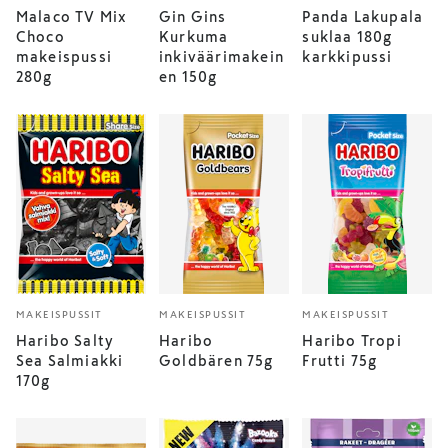
Malaco TV Mix
Gin Gins
Panda Lakupala
Choco
Kurkuma
suklaa 180g
makeispussi
inkiväärimakein
karkkipussi
280g
en 150g
MAKEISPUSSIT
MAKEISPUSSIT
MAKEISPUSSIT
Haribo Salty
Haribo
Haribo Tropi
Sea Salmiakki
Goldbären 75g
Frutti 75g
170g