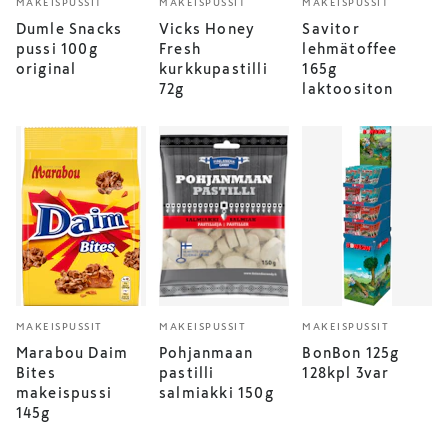
MAKEISPUSSIT
MAKEISPUSSIT
MAKEISPUSSIT
Dumle Snacks
Vicks Honey
Savitor
pussi 100g
Fresh
lehmätoffee
original
kurkkupastilli
165g
72g
laktoositon
MAKEISPUSSIT
MAKEISPUSSIT
MAKEISPUSSIT
Marabou Daim
Pohjanmaan
BonBon 125g
Bites
pastilli
128kpl 3var
makeispussi
salmiakki 150g
145g