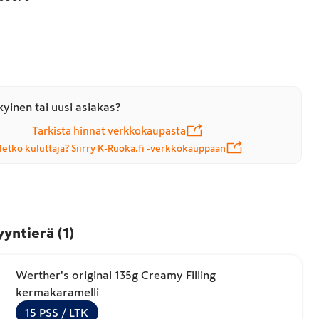
yinen tai uusi asiakas?
Tarkista hinnat verkkokaupasta
letko kuluttaja? Siirry K-Ruoka.fi -verkkokauppaan
yyntierä
(
1
)
Werther's original 135g Creamy Filling
kermakaramelli
15
PSS
/ LTK