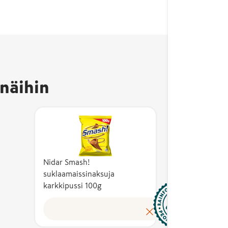
Rainfor
-sertif
täyttää
kriteer
kestäv
näihin
sosiaal
ja talo
kannat
osalta.
vaatim
Rainforest Alliance
sisält
-sertifioitu tuote
muassa
Nidar Smash!
täyttää tiukat
monim
suklaamaissinaksuja
kriteerit ympäristön
karkkipussi 100g
ja eko
kestävyyden,
suojelu
sosiaalisen vastuun
työnte
ja taloudellisen
oikeud
kannattavuuden