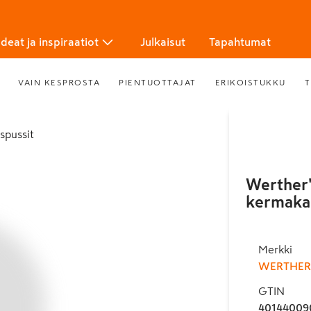
Ideat ja inspiraatiot
Julkaisut
Tapahtumat
VAIN KESPROSTA
PIENTUOTTAJAT
ERIKOISTUKKU
T
spussit
Werther's
kermaka
Merkki
WERTHER
GTIN
40144009