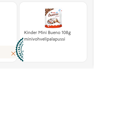
ja turva
osalta. Sertifioinnin
työolo
vaatimuksiin
kestäv
sisältyy muun
viljel
muassa biologisen
ja luo
monimuotoisuuden
Kinder Mini Bueno 108g
vastuul
minivohvelipalapussi
ja ekosysteemien
hallint
suojelu,
Allianc
Lue lisää
työntekijöiden
voittoa
oikeudenmukaiset
tavoit
ja turvalliset
Rainfor
työolosuhteet sekä
-järjes
kestävien
omista
viljelymenetelmien
ja luonnonvarojen
vastuullinen
hallinta. Rainforest
Alliance -merkki on
voittoa