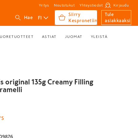
Yritys
Noutotukut
Yhteystiedot
Kirjaudu
Siirry
Tule
FI
Hae
Kespronetiin
asiakkaaksi
UORETUOTTEET
ASTIAT
JUOMAT
YLEISTÄ
 original 135g Creamy Filling
ramelli
'S
09876