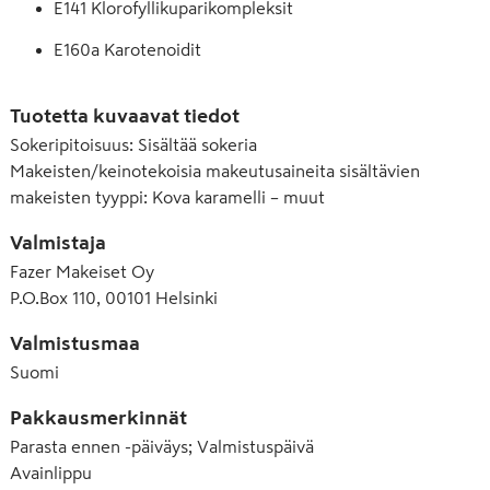
E141 Klorofyllikuparikompleksit
E160a Karotenoidit
E322 Lesitiinit
Tuotetta kuvaavat tiedot
E330 Sitruunahappo
Sokeripitoisuus
:
Sisältää sokeria
Makeisten/keinotekoisia makeutusaineita sisältävien
E331 Natriumsitraatti
makeisten tyyppi
:
Kova karamelli – muut
E420 Sorbitoli
Valmistaja
E471 Rasvahappojen mono- ja diglyseridit
Fazer Makeiset Oy
P.O.Box 110, 00101 Helsinki
Valmistusmaa
Suomi
Pakkausmerkinnät
Parasta ennen -päiväys; Valmistuspäivä
Avainlippu