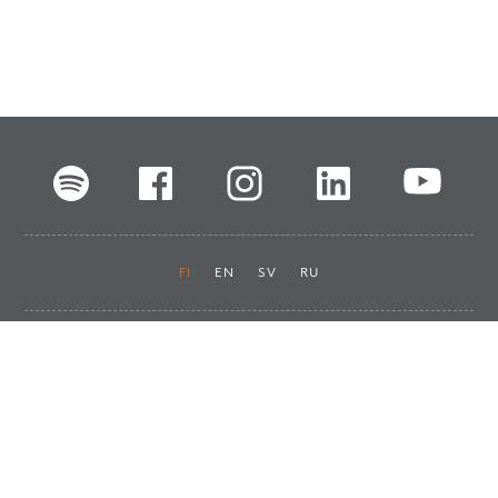
FI
EN
SV
RU
Pikalinkit
Oiva-raportit
Laskut ja maksut
Ota yhteyttä
Anna palautetta
Tukku
Usein kysyttyä