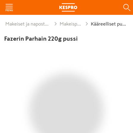
Makeiset ja naposteltavat
Makeispussit
Kääreelliset pussit
Fazerin Parhain 220g pussi