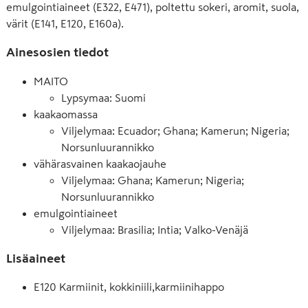
emulgointiaineet (E322, E471), poltettu sokeri, aromit, suola,
värit (E141, E120, E160a).
Ainesosien tiedot
MAITO
Lypsymaa: Suomi
kaakaomassa
Viljelymaa: Ecuador; Ghana; Kamerun; Nigeria;
Norsunluurannikko
vähärasvainen kaakaojauhe
Viljelymaa: Ghana; Kamerun; Nigeria;
Norsunluurannikko
emulgointiaineet
Viljelymaa: Brasilia; Intia; Valko-Venäjä
Lisäaineet
E120 Karmiinit, kokkiniili,karmiinihappo