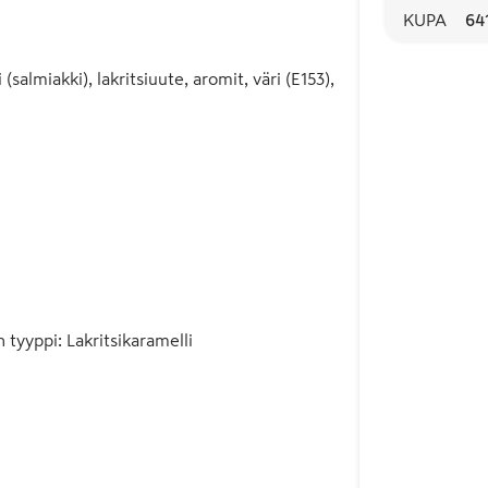
KUPA
64
almiakki), lakritsiuute, aromit, väri (E153),
n tyyppi
:
Lakritsikaramelli