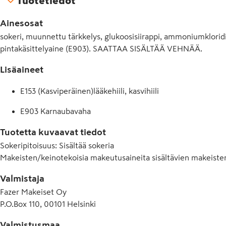
Tuotetiedot
Ainesosat
sokeri, muunnettu tärkkelys, glukoosisiirappi, ammoniumkloridi (s
pintakäsittelyaine (E903). SAATTAA SISÄLTÄÄ VEHNÄÄ.
Lisäaineet
E153 (Kasviperäinen)lääkehiili, kasvihiili
E903 Karnaubavaha
Tuotetta kuvaavat tiedot
Sokeripitoisuus
:
Sisältää sokeria
Makeisten/keinotekoisia makeutusaineita sisältävien makeiste
Valmistaja
Fazer Makeiset Oy
P.O.Box 110, 00101 Helsinki
Valmistusmaa