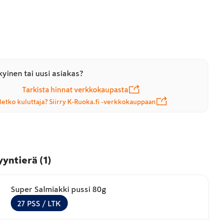
yinen tai uusi asiakas?
Tarkista hinnat verkkokaupasta
letko kuluttaja? Siirry K-Ruoka.fi -verkkokauppaan
yyntierä
(
1
)
Super Salmiakki pussi 80g
27
PSS
/ LTK