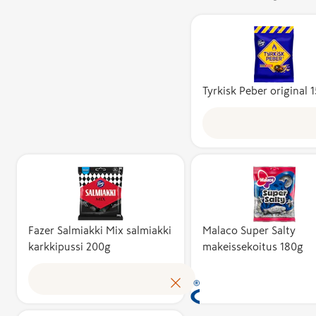
Avainlippu-m
Tyrkisk Peber original 
kertoo, että 
valmistettu 
ja sen
kotimaisuusa
vähintään 50
Kotimaisuusa
kuvaa suomal
kustannusten
tuotteen
Fazer Salmiakki Mix salmiakki
Malaco Super Salty
Avainlippu-m
karkkipussi 200g
makeissekoitus 180g
omakustannus
kertoo, että 
Avainlippu au
valmistettu 
tunnistamaa
ja sen
suomalaisen 
kotimaisuusa
tuloksen ja 