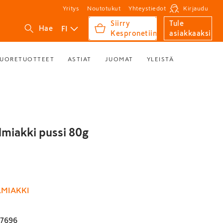
Yritys
Noutotukut
Yhteystiedot
Kirjaudu
Siirry
Tule
FI
Hae
Kespronetiin
asiakkaaksi
UORETUOTTEET
ASTIAT
JUOMAT
YLEISTÄ
lmiakki pussi 80g
LMIAKKI
37696