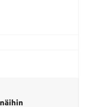
Avainlippu-merkki
kertoo, että tuote on
valmistettu Suomessa
ja sen
näihin
kotimaisuusaste on