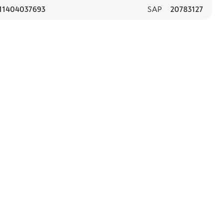
11404037693
SAP
20783127