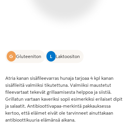
G
Gluteeniton
L
Laktoositon
Atria kanan sisäfileevarras hunaja tarjoaa 4 kpl kanan 
sisäfileitä valmiiksi tikutettuna. Valmiiksi maustetut 
fileevartaat tekevät grillaamisesta helppoa ja siistiä. 
Grillatun vartaan kaveriksi sopii esimerkiksi erilaiset dipit 
ja salaatit. Antibioottivapaa-merkintä pakkauksessa 
kertoo, että eläimet eivät ole tarvinneet ainuttakaan 
antibioottikuuria elämänsä aikana.