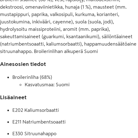
dekstroosi, omenaviinietikka, hunaja (1 %), mausteet (mm.
mustapippuri, paprika, valkosipuli, kurkuma, korianteri,
juustokumina, inkivääri, cayenne), suola (suola, jodi),
hydrolysoitu maissiproteiini, aromit (mm. paprika),
sakeuttamisaineet (guarkumi, ksantaanikumi), säilöntäaineet
(natriumbentsoaatti, kaliumsorbaatti), happamuudensäätöaine
sitruunahappo. Broilerinlihan alkuperä Suomi
Ainesosien tiedot
Broilerinliha (68%)
Kasvatusmaa: Suomi
Lisäaineet
E202 Kaliumsorbaatti
E211 Natriumbentsoaatti
E330 Sitruunahappo