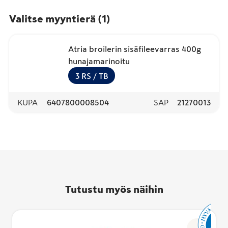
Valitse myyntierä
(
1
)
Atria broilerin sisäfileevarras 400g
hunajamarinoitu
3
RS
/ TB
KUPA
6407800008504
SAP
21270013
Tutustu myös näihin