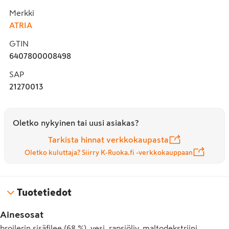
Merkki
ATRIA
GTIN
6407800008498
SAP
21270013
Oletko nykyinen tai uusi asiakas?
Tarkista hinnat verkkokaupasta
Oletko kuluttaja? Siirry K-Ruoka.fi -verkkokauppaan
Tuotetiedot
Ainesosat
broilerin sisäfilee (68 %), vesi, rapsiöljy, maltodekstriini,