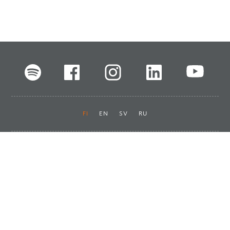
FI
EN
SV
RU
Pikalinkit
Oiva-raportit
Laskut ja maksut
Ota yhteyttä
Anna palautetta
Tukku
Usein kysyttyä
Haluan asiakkaaksi
Käyttöturvatiedotteet