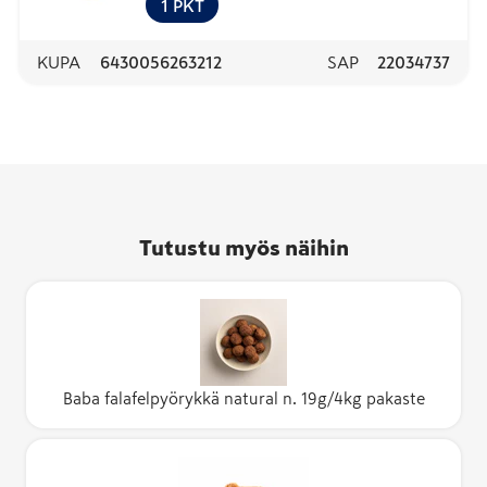
1
PKT
KUPA
6430056263212
SAP
22034737
Tutustu myös näihin
Baba falafelpyörykkä natural n. 19g/4kg pakaste