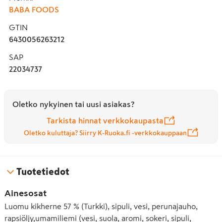
BABA FOODS
GTIN
6430056263212
SAP
22034737
Oletko nykyinen tai uusi asiakas?
Tarkista hinnat verkkokaupasta
Oletko kuluttaja? Siirry K-Ruoka.fi -verkkokauppaan
Tuotetiedot
Ainesosat
Luomu kikherne 57 % (Turkki), sipuli, vesi, perunajauho,
rapsiöljy,umamiliemi (vesi, suola, aromi, sokeri, sipuli,