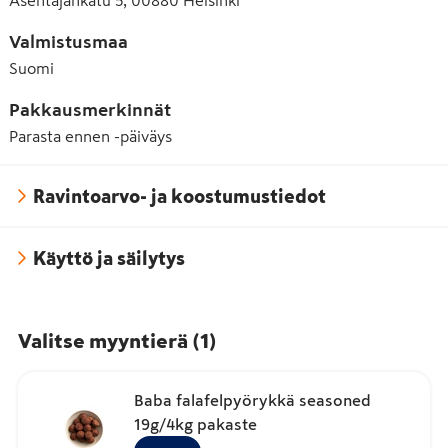
Asentajankatu 5, 00880 Helsinki
Valmistusmaa
Suomi
Pakkausmerkinnät
Parasta ennen -päiväys
Ravintoarvo- ja koostumustiedot
Käyttö ja säilytys
Valitse myyntierä
(
1
)
Baba falafelpyörykkä seasoned
19g/4kg pakaste