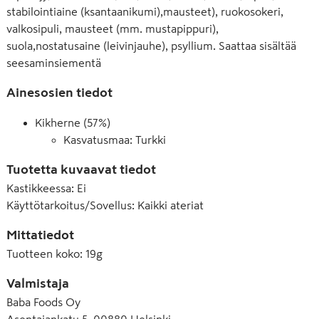
stabilointiaine (ksantaanikumi),mausteet), ruokosokeri,
valkosipuli, mausteet (mm. mustapippuri),
suola,nostatusaine (leivinjauhe), psyllium. Saattaa sisältää
seesaminsiementä
Ainesosien tiedot
Kikherne (57%)
Kasvatusmaa: Turkki
Tuotetta kuvaavat tiedot
Kastikkeessa
:
Ei
Käyttötarkoitus/Sovellus
:
Kaikki ateriat
Mittatiedot
Tuotteen koko
:
19g
Valmistaja
Baba Foods Oy