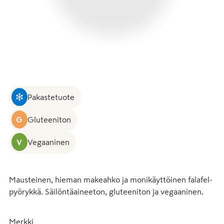
Pakastetuote
G
Gluteeniton
V
Vegaaninen
Mausteinen, hieman makeahko ja monikäyttöinen falafel-
pyörykkä. Säilöntäaineeton, gluteeniton ja vegaaninen.
Merkki