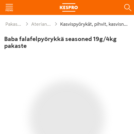
Pakasteet
Aterianosat
Kasvispyörykät, pihvit, kasvisnakit
Baba falafelpyörykkä seasoned 19g/4kg
pakaste