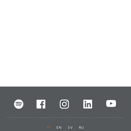
FI
EN
SV
RU