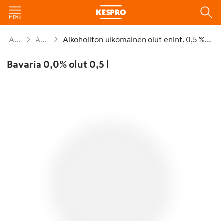
Alkoholijuomat
Alkoholiton olut
Alkoholiton ulkomainen olut enint. 0,5 % alv 13,5 % tlk
Bavaria 0,0% olut 0,5 l