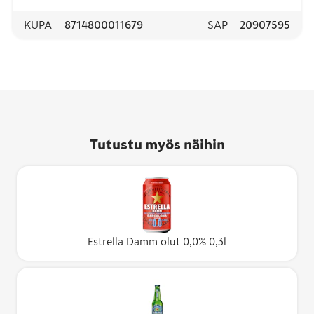
KUPA
8714800011679
SAP
20907595
Tutustu myös näihin
Estrella Damm olut 0,0% 0,3l