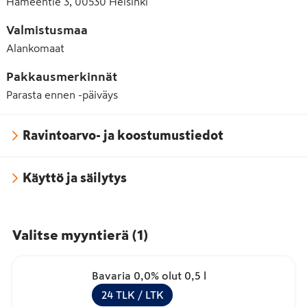
Hämeentie 3, 00530 Helsinki
Valmistusmaa
Alankomaat
Pakkausmerkinnät
Parasta ennen -päiväys
Ravintoarvo- ja koostumustiedot
Käyttö ja säilytys
Valitse myyntierä
(
1
)
Bavaria 0,0% olut 0,5 l
24
TLK
/ LTK