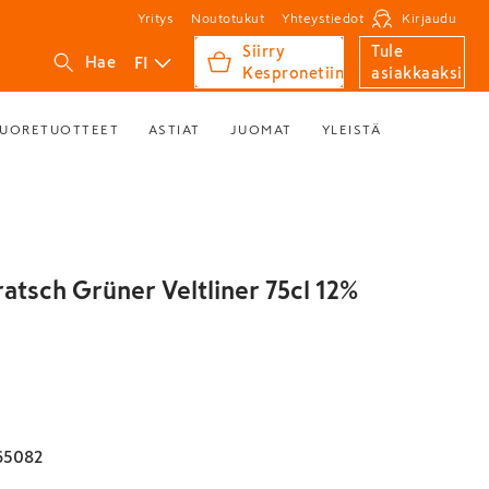
Yritys
Noutotukut
Yhteystiedot
Kirjaudu
Siirry
Tule
FI
Hae
Kespronetiin
asiakkaaksi
UORETUOTTEET
ASTIAT
JUOMAT
YLEISTÄ
ratsch Grüner Veltliner 75cl 12%
65082