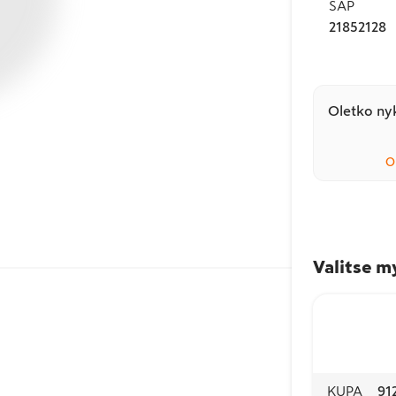
SAP
21852128
Oletko nyk
O
Valitse m
KUPA
91