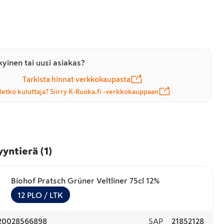
yinen tai uusi asiakas?
Tarkista hinnat verkkokaupasta
letko kuluttaja? Siirry K-Ruoka.fi -verkkokauppaan
yyntierä
(
1
)
Biohof Pratsch Grüner Veltliner 75cl 12%
12
PLO
/ LTK
20028566898
SAP
21852128