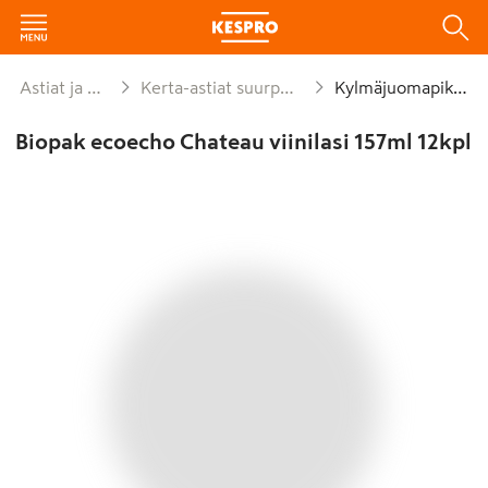
Astiat ja kattaus
Kerta-astiat suurpakkaukset
Kylmäjuomapikarit
Biopak ecoecho Chateau viinilasi 157ml 12kpl