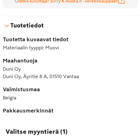
Oletko kuluttaja? Siirry K-Ruoka.fi -verkkokauppaan
Tuotetiedot
Tuotetta kuvaavat tiedot
Materiaalin tyyppi
:
Muovi
Maahantuoja
Duni Oy
Duni Oy, Äyritie 8 A, 01510 Vantaa
Valmistusmaa
Belgia
Pakkausmerkinnät
Valitse myyntierä
(
1
)