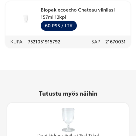
Biopak ecoecho Chateau viinilasi
157ml 12kpl
60
PSS
/ LTK
KUPA
7321031915792
SAP
21670031
Tutustu myös näihin
Duni kirkas viinilasi 15cl 12kpl