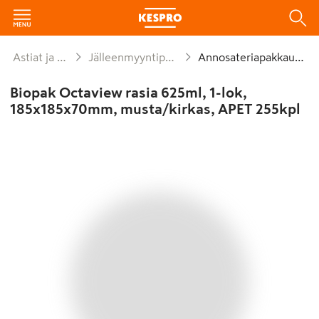
Astiat ja kattaus
Jälleenmyyntipakkaukset
Annosateriapakkaukset
Biopak Octaview rasia 625ml, 1-lok,
185x185x70mm, musta/kirkas, APET 255kpl