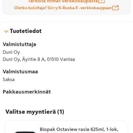
Tarkista hinnat verkkokaupasta
Oletko kuluttaja? Siirry K-Ruoka.fi -verkkokauppaan
Tuotetiedot
Valmistuttaja
Duni Oy
Duni Oy, Äyritie 8 A, 01510 Vantaa
Valmistusmaa
Saksa
Pakkausmerkinnät
Valitse myyntierä
(
1
)
Biopak Octaview rasia 625ml, 1-lok,