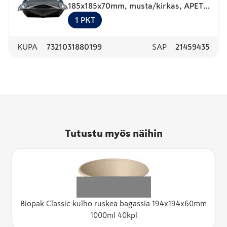
185x185x70mm, musta/kirkas, APET
255kpl
1
PKT
KUPA
7321031880199
SAP
21459435
Tutustu myös näihin
Biopak Classic kulho ruskea bagassia 194x194x60mm
1000ml 40kpl