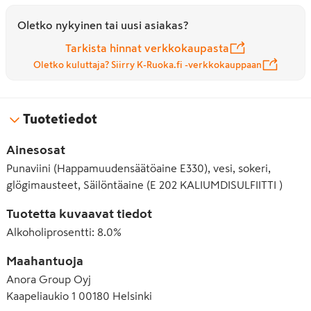
Oletko nykyinen tai uusi asiakas?
Tarkista hinnat verkkokaupasta
Oletko kuluttaja? Siirry K-Ruoka.fi -verkkokauppaan
Tuotetiedot
Ainesosat
Punaviini (Happamuudensäätöaine E330), vesi, sokeri,
glögimausteet, Säilöntäaine (E 202 KALIUMDISULFIITTI )
Tuotetta kuvaavat tiedot
Alkoholiprosentti
:
8.0%
Maahantuoja
Anora Group Oyj
Kaapeliaukio 1 00180 Helsinki