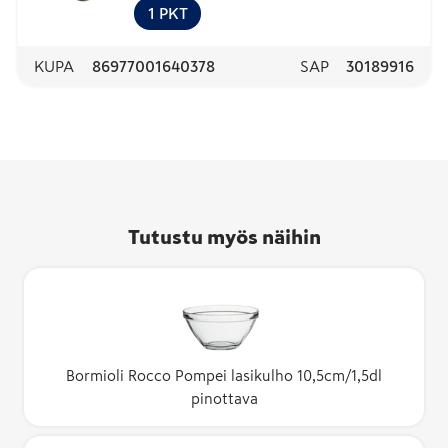
1
PKT
KUPA
86977001640378
SAP
30189916
Tutustu myös näihin
Bormioli Rocco Pompei lasikulho 10,5cm/1,5dl
pinottava