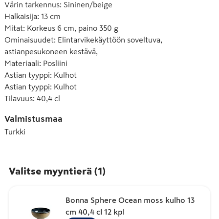
Värin tarkennus
:
Sininen/beige
Halkaisija
:
13 cm
Mitat
:
Korkeus 6 cm, paino 350 g
Ominaisuudet
:
Elintarvikekäyttöön soveltuva,
astianpesukoneen kestävä,
Materiaali
:
Posliini
Astian tyyppi
:
Kulhot
Astian tyyppi
:
Kulhot
Tilavuus
:
40,4 cl
Valmistusmaa
Turkki
Valitse myyntierä
(
1
)
Bonna Sphere Ocean moss kulho 13
cm 40,4 cl 12 kpl