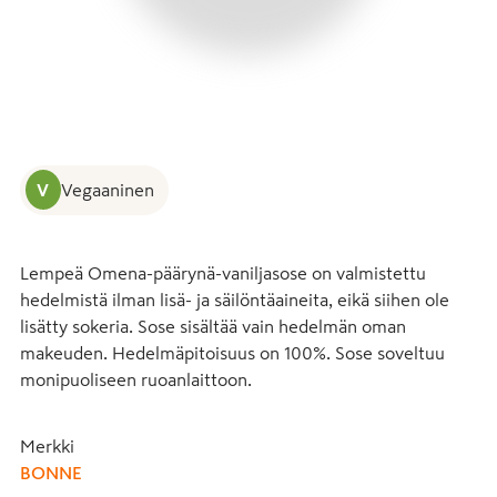
V
Vegaaninen
Lempeä Omena-päärynä-vaniljasose on valmistettu 
hedelmistä ilman lisä- ja säilöntäaineita, eikä siihen ole 
lisätty sokeria. Sose sisältää vain hedelmän oman 
makeuden. Hedelmäpitoisuus on 100%. Sose soveltuu 
monipuoliseen ruoanlaittoon.
Merkki
BONNE