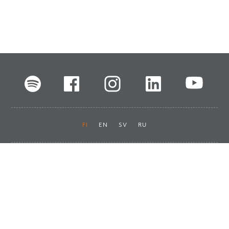
FI
EN
SV
RU
Pikalinkit
Oiva-raportit
Laskut ja maksut
Ota yhteyttä
Anna palautetta
Tukku
Usein kysyttyä