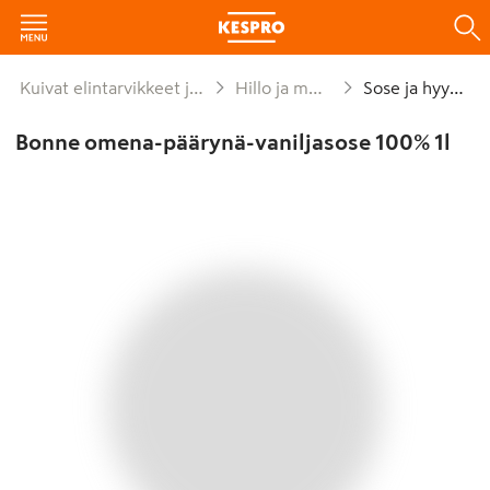
Kuivat elintarvikkeet ja säilykkeet
Hillo ja marmeladi
Sose ja hyytelö
Bonne omena-päärynä-vaniljasose 100% 1l