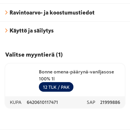
Ravintoarvo- ja koostumustiedot
Käyttö ja säilytys
Valitse myyntierä
(
1
)
Bonne omena-päärynä-vaniljasose
100% 1l
12
TLK
/ PAK
KUPA
6420610117471
SAP
21999886