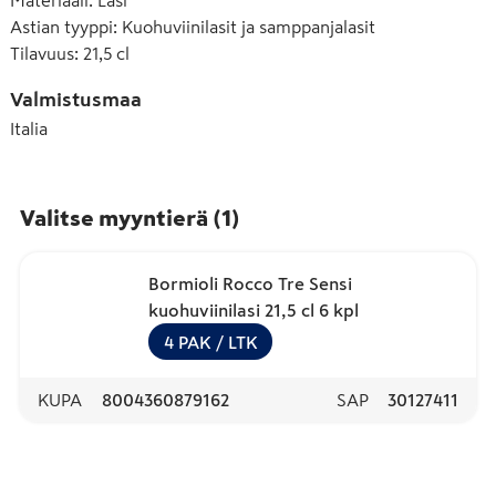
Materiaali
:
Lasi
Astian tyyppi
:
Kuohuviinilasit ja samppanjalasit
Tilavuus
:
21,5 cl
Valmistusmaa
Italia
Valitse myyntierä
(
1
)
Bormioli Rocco Tre Sensi
kuohuviinilasi 21,5 cl 6 kpl
4
PAK
/ LTK
KUPA
8004360879162
SAP
30127411