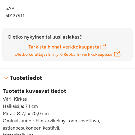
SAP
30127411
Oletko nykyinen tai uusi asiakas?
Tarkista hinnat verkkokaupasta
Oletko kuluttaja? Siirry K-Ruoka.fi -verkkokauppaan
Tuotetiedot
Tuotetta kuvaavat tiedot
Väri
:
Kirkas
Halkaisija
:
7,1 cm
Mitat
:
Ø 7,1 x 20,0 cm
Ominaisuudet
:
Elintarvikekäyttöön soveltuva,
astianpesukoneen kestävä,