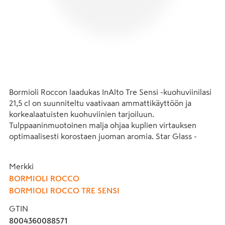
Bormioli Roccon laadukas InAlto Tre Sensi -kuohuviinilasi 
21,5 cl on suunniteltu vaativaan ammattikäyttöön ja 
korkealaatuisten kuohuviinien tarjoiluun. 
Tulppaaninmuotoinen malja ohjaa kuplien virtauksen 
optimaalisesti korostaen juoman aromia. Star Glass -
lasimassa takaa kirkkaan ja elegantin ulkonäön, ja XLT-
käsitelty jalka lisää lasin kestävyyttä. Laserleikattu reuna 
Merkki
tarjoaa miellyttävän suutuntuman. InAlto Tre Sensi -
BORMIOLI ROCCO
lasisarja on kehitetty yhteistyössä Italian sommelierliiton 
BORMIOLI ROCCO TRE SENSI
AIS:n kanssa ja kestää konepesun.
GTIN
8004360088571