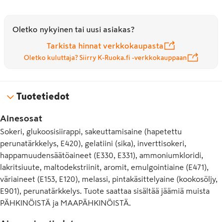
Oletko nykyinen tai uusi asiakas?
Tarkista hinnat verkkokaupasta
Oletko kuluttaja? Siirry K-Ruoka.fi -verkkokauppaan
Tuotetiedot
Ainesosat
Sokeri, glukoosisiirappi, sakeuttamisaine (hapetettu
perunatärkkelys, E420), gelatiini (sika), inverttisokeri,
happamuudensäätöaineet (E330, E331), ammoniumkloridi,
lakritsiuute, maltodekstriinit, aromit, emulgointiaine (E471),
väriaineet (E153, E120), melassi, pintakäsittelyaine (kookosöljy,
E901), perunatärkkelys. Tuote saattaa sisältää jäämiä muista
PÄHKINÖISTÄ ja MAAPÄHKINÖISTÄ.