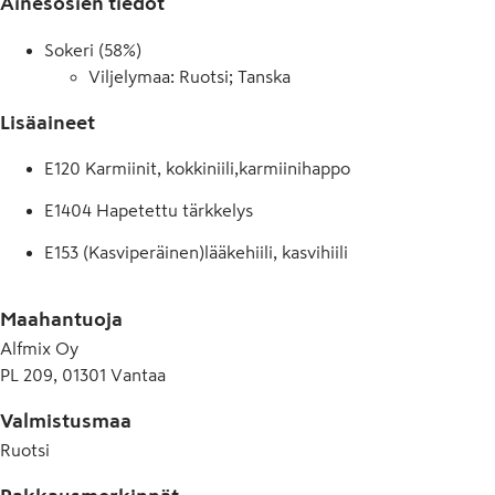
Ainesosien tiedot
Sokeri (58%)
Viljelymaa: Ruotsi; Tanska
Lisäaineet
E120 Karmiinit, kokkiniili,karmiinihappo
E1404 Hapetettu tärkkelys
E153 (Kasviperäinen)lääkehiili, kasvihiili
E330 Sitruunahappo
Maahantuoja
E331 Natriumsitraatti
Alfmix Oy
PL 209, 01301 Vantaa
E420 Sorbitoli
E471 Rasvahappojen mono- ja diglyseridit
Valmistusmaa
Ruotsi
E901 Mehiläisvaha, valkoinen ja keltainen