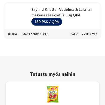
Brynild Knatter Vadelma & Lakritsi
makeisraesekoitus 80g QPA
180
PSS
/ QPA
KUPA
6420224011097
SAP
22102792
Tutustu myös näihin