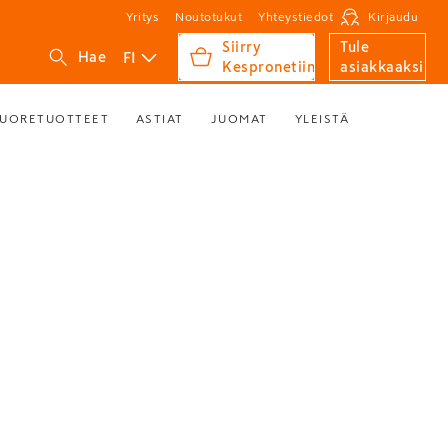
Yritys
Noutotukut
Yhteystiedot
Kirjaudu
Siirry
Tule
FI
Hae
Kespronetiin
asiakkaaksi
UORETUOTTEET
ASTIAT
JUOMAT
YLEISTÄ