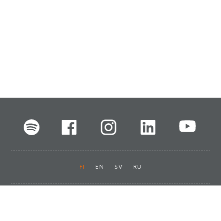
FI
EN
SV
RU
Pikalinkit