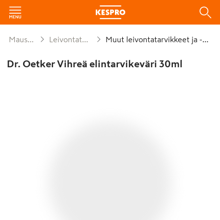
Mausteet ja leivonta
Leivontatarvikkeet ja koristelu
Muut leivontatarvikkeet ja -koristeet
Dr. Oetker Vihreä elintarvikeväri 30ml