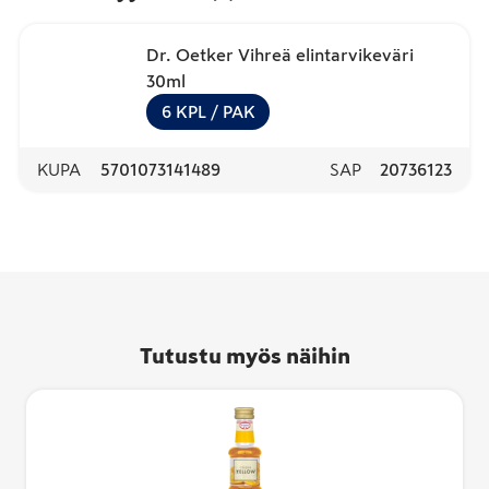
Dr. Oetker Vihreä elintarvikeväri
30ml
6
KPL
/ PAK
KUPA
5701073141489
SAP
20736123
Tutustu myös näihin