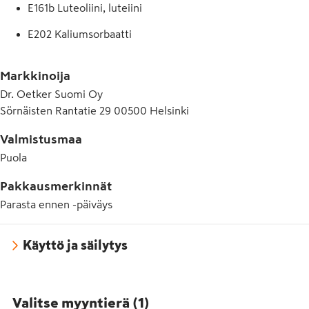
E161b Luteoliini, luteiini
E202 Kaliumsorbaatti
E211 Natriumbentsoaatti
Markkinoija
E422 Glyseroli
Dr. Oetker Suomi Oy
Sörnäisten Rantatie 29 00500 Helsinki
Valmistusmaa
Puola
Pakkausmerkinnät
Parasta ennen -päiväys
Käyttö ja säilytys
Valitse myyntierä
(
1
)