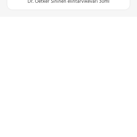
Dr. Oetker Sininen elintarvikeväri 30ml