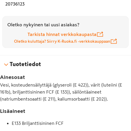
20736123
Oletko nykyinen tai uusi asiakas?
Tarkista hinnat verkkokaupasta
Oletko kuluttaja? Siirry K-Ruoka.fi -verkkokauppaan
Tuotetiedot
Ainesosat
Vesi, kosteudensäilyttäjä (glyseroli (E 422)), värit (luteiini (E
161b), briljanttisininen FCF (E 133)), säilöntäaineet
(natriumbentsoaatti (E 211), kaliumsorbaatti (E 202)).
Lisäaineet
E133 Briljanttisininen FCF