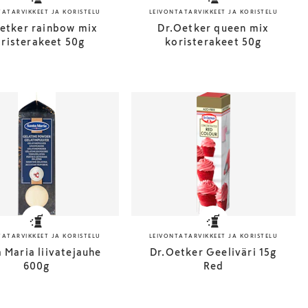
TATARVIKKEET JA KORISTELU
LEIVONTATARVIKKEET JA KORISTELU
etker rainbow mix
Dr.Oetker queen mix
risterakeet 50g
koristerakeet 50g
TATARVIKKEET JA KORISTELU
LEIVONTATARVIKKEET JA KORISTELU
 Maria liivatejauhe
Dr.Oetker Geeliväri 15g
600g
Red