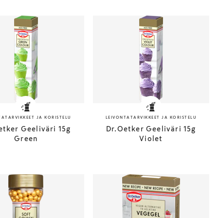
TATARVIKKEET JA KORISTELU
LEIVONTATARVIKKEET JA KORISTELU
etker Geeliväri 15g
Dr.Oetker Geeliväri 15g
Green
Violet