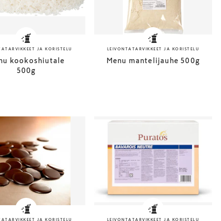
TATARVIKKEET JA KORISTELU
LEIVONTATARVIKKEET JA KORISTELU
nu kookoshiutale
Menu mantelijauhe 500g
500g
TATARVIKKEET JA KORISTELU
LEIVONTATARVIKKEET JA KORISTELU