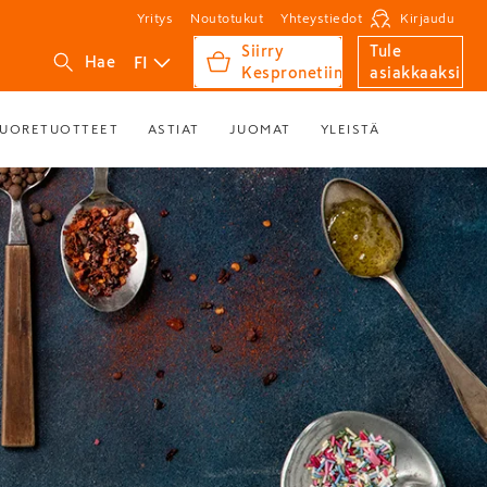
Yritys
Noutotukut
Yhteystiedot
Kirjaudu
Siirry
Tule
FI
Hae
Kespronetiin
asiakkaaksi
UORETUOTTEET
ASTIAT
JUOMAT
YLEISTÄ