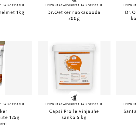
T JA KORISTELU
LEIVONTATARVIKKEET JA KORISTELU
LEIVON
helmet 1kg
Dr.Oetker ruokasooda
Dr.O
200g
ko
T JA KORISTELU
LEIVONTATARVIKKEET JA KORISTELU
LEIVON
ker
Capsi Pro leivinjauhe
Santa
ute 125g
sanko 5 kg
nen