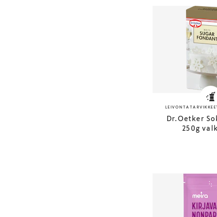
LEIVONTATARVIKKEE
Dr.Oetker So
250g val