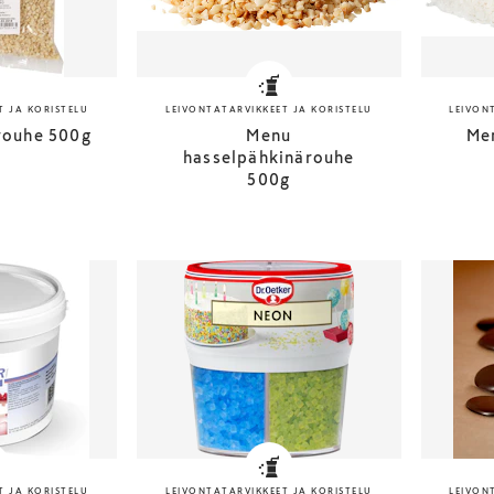
T JA KORISTELU
LEIVONTATARVIKKEET JA KORISTELU
LEIVON
rouhe 500g
Menu
Me
hasselpähkinärouhe
500g
T JA KORISTELU
LEIVONTATARVIKKEET JA KORISTELU
LEIVON