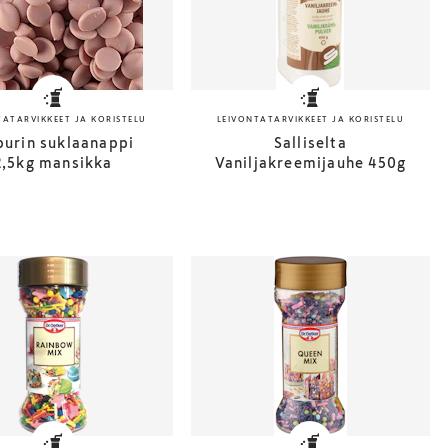
TATARVIKKEET JA KORISTELU
LEIVONTATARVIKKEET JA KORISTELU
purin suklaanappi
Salliselta
2,5kg mansikka
Vaniljakreemijauhe 450g