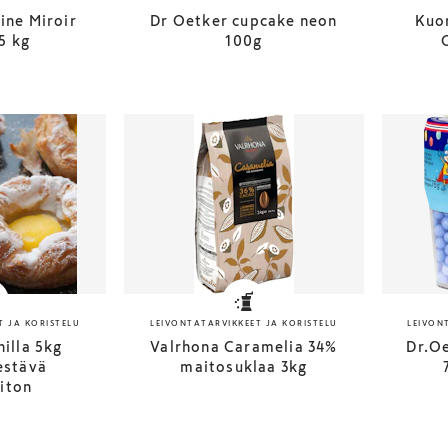
ine Miroir
Dr Oetker cupcake neon
Kuo
5 kg
100g
T JA KORISTELU
LEIVONTATARVIKKEET JA KORISTELU
LEIVON
nilla 5kg
Valrhona Caramelia 34%
Dr.Oe
estävä
maitosuklaa 3kg
iton