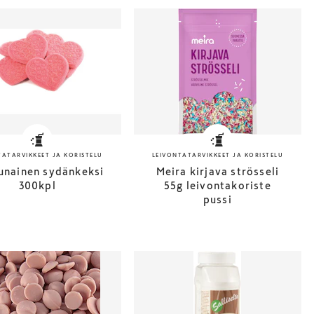
TATARVIKKEET JA KORISTELU
LEIVONTATARVIKKEET JA KORISTELU
unainen sydänkeksi
Meira kirjava strösseli
300kpl
55g leivontakoriste
pussi