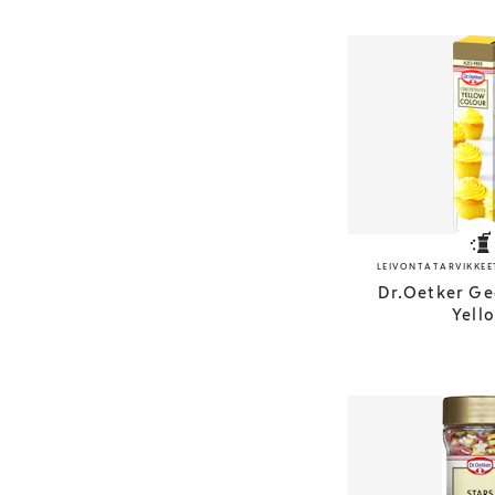
LEIVONTATARVIKKEE
Dr.Oetker Gee
Yell