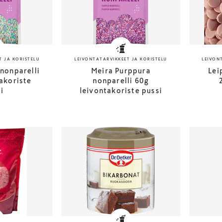
T JA KORISTELU
LEIVONTATARVIKKEET JA KORISTELU
LEIVON
 nonparelli
Meira Purppura
Lei
akoriste
nonparelli 60g
i
leivontakoriste pussi