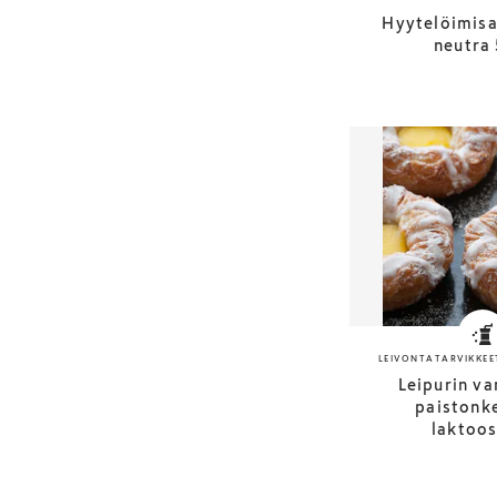
Hyytelöimisa
neutra 
LEIVONTATARVIKKEE
Leipurin va
paistonk
laktoos