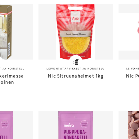
T JA KORISTELU
LEIVONTATARVIKKEET JA KORISTELU
LEIVON
kerimassa
Nic Sitruunahelmet 1kg
Nic P
koinen