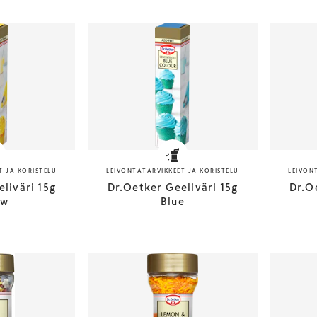
T JA KORISTELU
LEIVONTATARVIKKEET JA KORISTELU
LEIVON
liväri 15g
Dr.Oetker Geeliväri 15g
Dr.O
ow
Blue