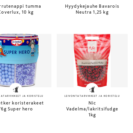
rrutenappi tumma
Hyydykejauhe Bavarois
Coverlux, 10 kg
Neutra 1,25 kg
TATARVIKKEET JA KORISTELU
LEIVONTATARVIKKEET JA KORISTELU
tker koristerakeet
Nic
76g Super hero
Vadelma/lakritsifudge
1kg