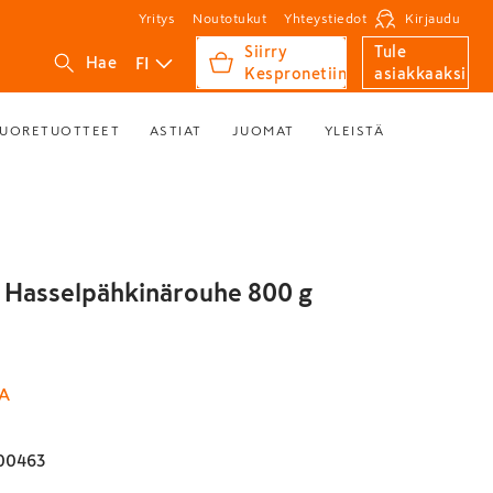
Yritys
Noutotukut
Yhteystiedot
Kirjaudu
Siirry
Tule
FI
Hae
Kespronetiin
asiakkaaksi
UORETUOTTEET
ASTIAT
JUOMAT
YLEISTÄ
ta Hasselpähkinärouhe 800 g
TA
00463