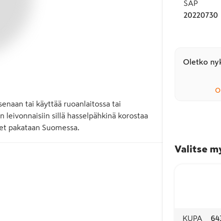
SAP
20220730
Oletko nyk
O
naan tai käyttää ruoanlaitossa tai 
 leivonnaisiin sillä hasselpähkinä korostaa 
teet pakataan Suomessa.
Valitse m
KUPA
64