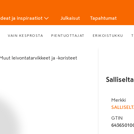
Ideat ja inspiraatiot
Julkaisut
Tapahtumat
VAIN KESPROSTA
PIENTUOTTAJAT
ERIKOISTUKKU
T
Muut leivontatarvikkeet ja -koristeet
Sallisel
Merkki
SALLISEL
GTIN
64365010