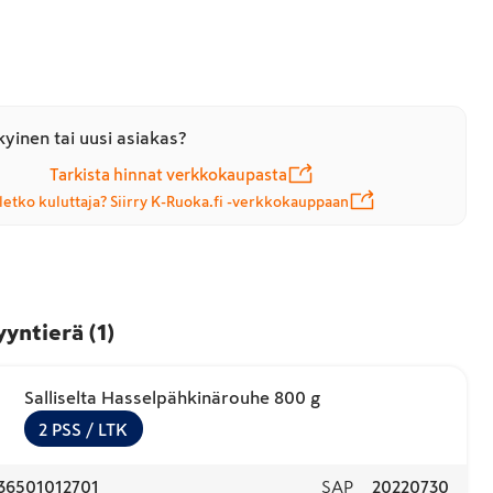
yinen tai uusi asiakas?
Tarkista hinnat verkkokaupasta
letko kuluttaja? Siirry K-Ruoka.fi -verkkokauppaan
yyntierä
(
1
)
Salliselta Hasselpähkinärouhe 800 g
2
PSS
/ LTK
36501012701
SAP
20220730