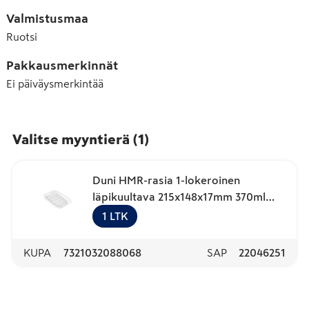
Valmistusmaa
Ruotsi
Pakkausmerkinnät
Ei päiväysmerkintää
Valitse myyntierä
(
1
)
Duni HMR-rasia 1-lokeroinen
läpikuultava 215x148x17mm 370ml
420kpl
1
LTK
KUPA
7321032088068
SAP
22046251