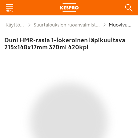
Käyttötavara
Suurtalouksien ruoanvalmistusmateriaalit
Muovivuoat
Duni HMR-rasia 1-lokeroinen läpikuultava
215x148x17mm 370ml 420kpl