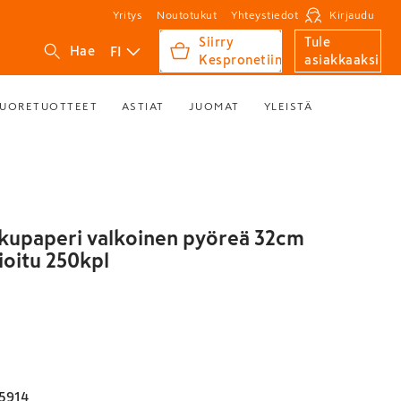
Yritys
Noutotukut
Yhteystiedot
Kirjaudu
Siirry
Tule
FI
Hae
Kespronetiin
asiakkaaksi
UORETUOTTEET
ASTIAT
JUOMAT
YLEISTÄ
kupaperi valkoinen pyöreä 32cm
ioitu 250kpl
5914