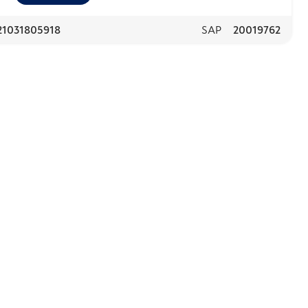
21031805918
SAP
20019762