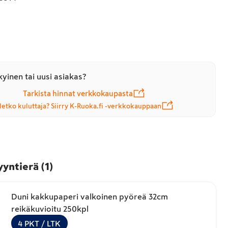
yinen tai uusi asiakas?
Tarkista hinnat verkkokaupasta
letko kuluttaja? Siirry K-Ruoka.fi -verkkokauppaan
yyntierä
(
1
)
Duni kakkupaperi valkoinen pyöreä 32cm
reikäkuvioitu 250kpl
4
PKT
/ LTK