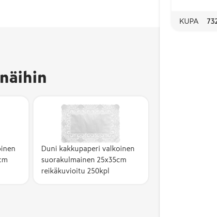
KUPA
73
näihin
oinen
Duni kakkupaperi valkoinen
cm
suorakulmainen 25x35cm
reikäkuvioitu 250kpl