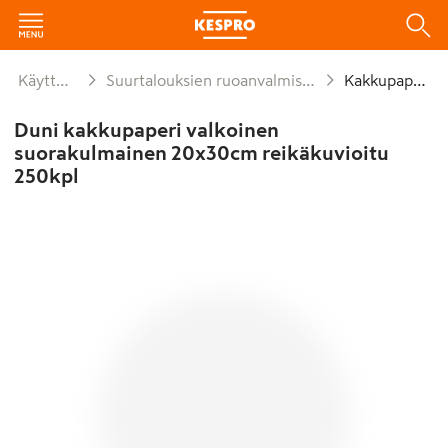
Käyttötavara
Suurtalouksien ruoanvalmistusmateriaalit
Kakkupaperit
Duni kakkupaperi valkoinen
suorakulmainen 20x30cm reikäkuvioitu
250kpl