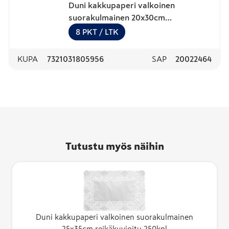
Duni kakkupaperi valkoinen
suorakulmainen 20x30cm
reikäkuvioitu 250kpl
8
PKT
/ LTK
KUPA
7321031805956
SAP
20022464
Tutustu myös näihin
Duni kakkupaperi valkoinen suorakulmainen
25x35cm reikäkuvioitu 250kpl