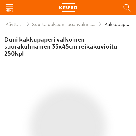
Käyttötavara
Suurtalouksien ruoanvalmistusmateriaalit
Kakkupaperit
Duni kakkupaperi valkoinen
suorakulmainen 35x45cm reikäkuvioitu
250kpl