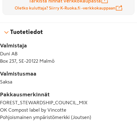
Tarkista hinnat verkkokaupasta
Oletko kuluttaja? Siirry K-Ruoka.fi -verkkokauppaan
Tuotetiedot
Valmistaja
Duni AB
Box 237, SE-20122 Malmö
Valmistusmaa
Saksa
Pakkausmerkinnät
FOREST_STEWARDSHIP_COUNCIL_MIX
OK Compost label by Vincotte
Pohjoismainen ympäristömerkki (Joutsen)