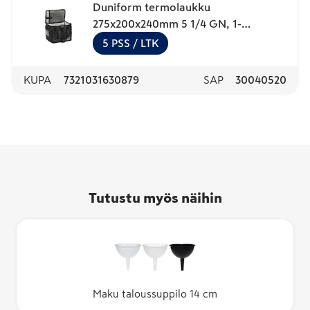
Duniform termolaukku
275x200x240mm 5 1/4 GN, 1-
lokeroinen, soljellinen, musta nailon
5
PSS
/ LTK
KUPA
7321031630879
SAP
30040520
Tutustu myös näihin
Maku taloussuppilo 14 cm