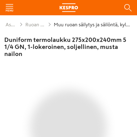
Astiat ja kattaus
Ruoan säilytys ja säilöntä
Muu ruoan säilytys ja säilöntä, kylmäsäilytys
Duniform termolaukku 275x200x240mm 5
1/4 GN, 1-lokeroinen, soljellinen, musta
nailon