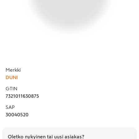
Merkki
DUNI
GTIN
7321011630875
SAP
30040520
Oletko nykyinen tai uusi asiakas?