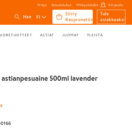
Yritys
Noutotukut
Yhteystiedot
Kirjaudu
Siirry
Tule
FI
Hae
Kespronetiin
asiakkaaksi
UORETUOTTEET
ASTIAT
JUOMAT
YLEISTÄ
 astianpesuaine 500ml lavender
N
00166