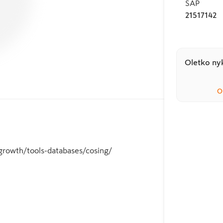
SAP
21517142
Oletko nyk
O
u/growth/tools-databases/cosing/