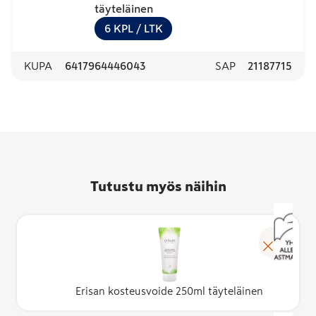
täyteläinen
6
KPL
/ LTK
KUPA
6417964446043
SAP
21187715
Tutustu myös näihin
Erisan kosteusvoide 250ml täyteläinen