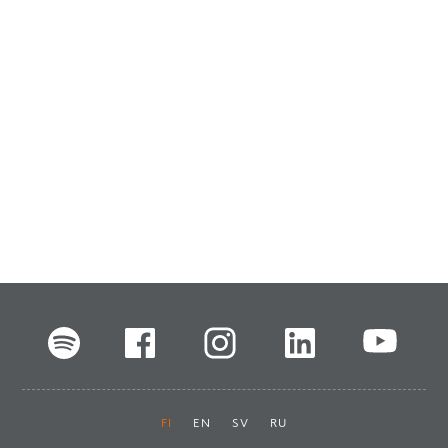
FI
EN
SV
RU