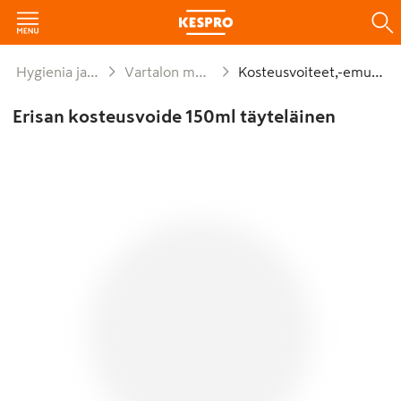
Hygienia ja siivous
Vartalon muu hoito
Kosteusvoiteet,-emulsiot
Erisan kosteusvoide 150ml täyteläinen