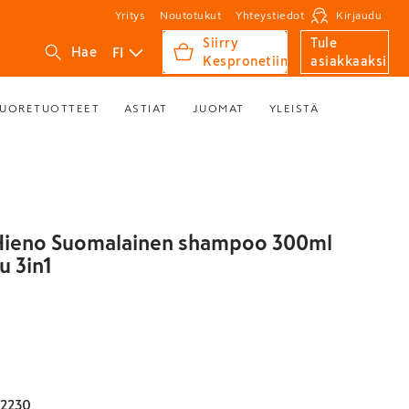
Yritys
Noutotukut
Yhteystiedot
Kirjaudu
Siirry
Tule
FI
Hae
Kespronetiin
asiakkaaksi
UORETUOTTEET
ASTIAT
JUOMAT
YLEISTÄ
 Hieno Suomalainen shampoo 300ml
u 3in1
2230