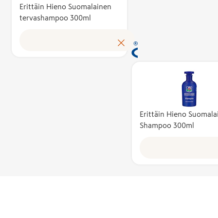
tuotteen
Erittäin Hieno Suomalainen
tervashampoo 300ml
omakustannus
Avainlippu au
tunnistamaa
suomalaisen 
tuloksen ja 
kotimaista
työllisyyttä. 
käyttöoikeud
myöntää hak
Erittäin Hieno Suomala
perusteella a
Shampoo 300ml
asiantuntijoi
puolueeton
Avainlippu-m
toimikunta.