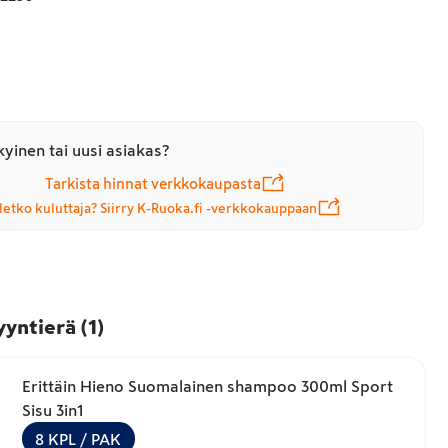
yinen tai uusi asiakas?
Tarkista hinnat verkkokaupasta
letko kuluttaja? Siirry K-Ruoka.fi -verkkokauppaan
yyntierä
(
1
)
Erittäin Hieno Suomalainen shampoo 300ml Sport
Sisu 3in1
8
KPL
/ PAK