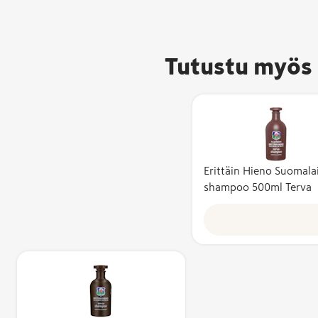
Tutustu myös 
Erittäin Hieno Suomala
Avainlippu-m
shampoo 500ml Terva
kertoo, että 
valmistettu 
ja sen
kotimaisuusa
vähintään 50
Kotimaisuusa
kuvaa suomal
kustannusten