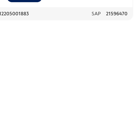
12205001883
SAP
21596470