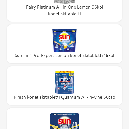
Fairy Platinum All in One Lemon 96kpl
konetiskitabletti
Sun 4in1 Pro-Expert Lemon konetiskitabletti 16kpl
Finish konetiskitabletti Quantum All-in-One 60tab