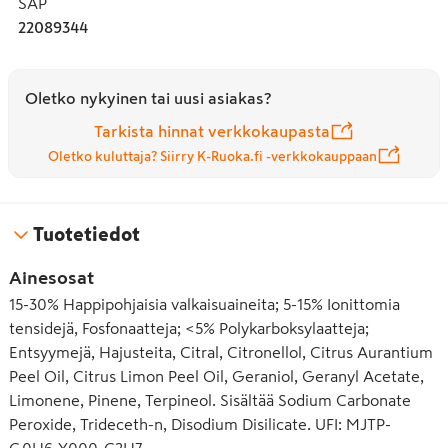
SAP
myös lyhyillä pesuohjelmilla (lt/ 55 min esiohjelmoitu 
22089344
pesuohjelma). Koe upea kiilto, Anti-Dull-vaikutus ja 
puhdas suodatin, joka saa astianpesukoneen tuntumaan 
raikkaalta. Astianpesutablettien käyttö on uskomattoman 
Oletko nykyinen tai uusi asiakas?
helppoa – niissä on sisäänrakennettu astianpesukonesuola 
ja huuhtelukirkaste. Käsittele vain kuivin käsin. Sulje pussi 
Tarkista hinnat verkkokaupasta
uudelleen jokaisen käyttökerran jälkeen.
Oletko kuluttaja? Siirry K-Ruoka.fi -verkkokauppaan
Tuotetiedot
Ainesosat
15-30% Happipohjaisia valkaisuaineita; 5-15% Ionittomia
tensidejä, Fosfonaatteja; <5% Polykarboksylaatteja;
Entsyymejä, Hajusteita, Citral, Citronellol, Citrus Aurantium
Peel Oil, Citrus Limon Peel Oil, Geraniol, Geranyl Acetate,
Limonene, Pinene, Terpineol. Sisältää Sodium Carbonate
Peroxide, Trideceth-n, Disodium Disilicate. UFI: MJTP-