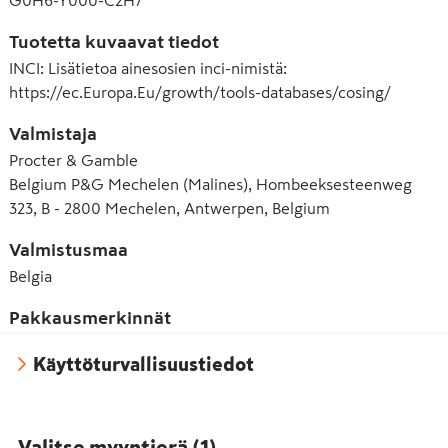
G0H6-Y000-C2H7
Tuotetta kuvaavat tiedot
INCI
:
Lisätietoa ainesosien inci-nimistä:
https://ec.Europa.Eu/growth/tools-databases/cosing/
Valmistaja
Procter & Gamble
Belgium P&G Mechelen (Malines), Hombeeksesteenweg
323, B - 2800 Mechelen, Antwerpen, Belgium
Valmistusmaa
Belgia
Pakkausmerkinnät
Käyttöturvallisuustiedot
Valitse myyntierä
(
1
)