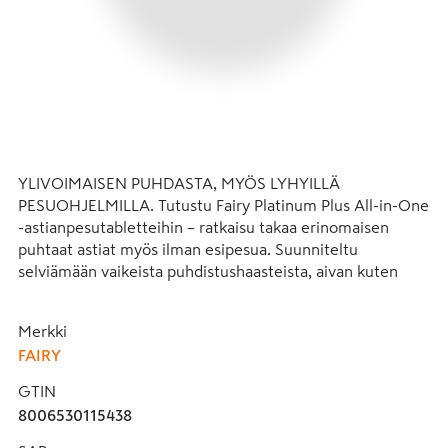
YLIVOIMAISEN PUHDASTA, MYÖS LYHYILLÄ 
PESUOHJELMILLA. Tutustu Fairy Platinum Plus All-in-One 
-astianpesutabletteihin – ratkaisu takaa erinomaisen 
puhtaat astiat myös ilman esipesua. Suunniteltu 
selviämään vaikeista puhdistushaasteista, aivan kuten 
nestemäinen Fairy-astianpesuaine, mutta kätevässä 
tablettimuodossa. Anti-Dull-teknologian ansiosta Fairy 
Merkki
Platinum Plus poistaa sameuden ja palauttaa astioiden 
FAIRY
alkuperäisen kiillon. Fairy Platinum Plus -astianpesuaineen 
ultraliukoinen pussi liukenee nopeasti ja alkaa puhdistaa 
GTIN
nopeasti ja tehokkaasti. Tableteissa yhdistyvät neste ja 
8006530115438
jauhe, joilla on poikkeuksellinen puhdistusteho ja joiden 
käyttö on kätevää. Ne tehoavat pinttyneeseen rasvaan 