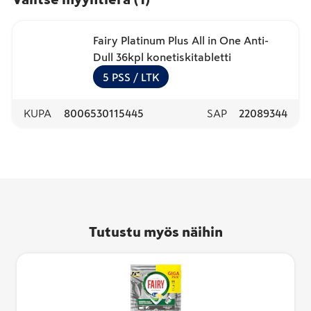
Fairy Platinum Plus All in One Anti-
Dull 36kpl konetiskitabletti
5
PSS
/ LTK
KUPA
8006530115445
SAP
22089344
Tutustu myös näihin