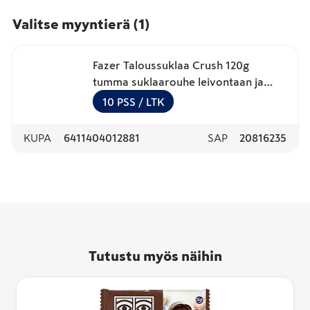
Valitse myyntierä
(
1
)
Fazer Taloussuklaa Crush 120g
tumma suklaarouhe leivontaan ja
jälkiruokiin
10
PSS
/ LTK
KUPA
6411404012881
SAP
20816235
Tutustu myös näihin