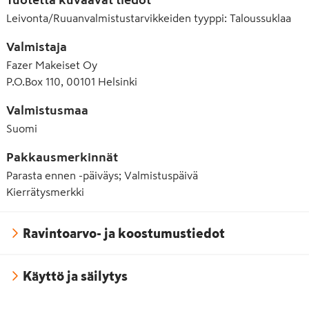
Tuotetta kuvaavat tiedot
Leivonta/Ruuanvalmistustarvikkeiden tyyppi
:
Taloussuklaa
Valmistaja
Fazer Makeiset Oy
P.O.Box 110, 00101 Helsinki
Valmistusmaa
Suomi
Pakkausmerkinnät
Parasta ennen -päiväys; Valmistuspäivä
Kierrätysmerkki
Ravintoarvo- ja koostumustiedot
Käyttö ja säilytys