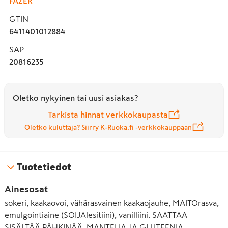
FAZER
GTIN
6411401012884
SAP
20816235
Oletko nykyinen tai uusi asiakas?
Tarkista hinnat verkkokaupasta
Oletko kuluttaja? Siirry K-Ruoka.fi -verkkokauppaan
Tuotetiedot
Ainesosat
sokeri, kaakaovoi, vähärasvainen kaakaojauhe, MAITOrasva,
emulgointiaine (SOIJAlesitiini), vanilliini. SAATTAA
SISÄLTÄÄ PÄHKINÄÄ, MANTELIA JA GLUTEENIA