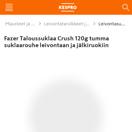
Mausteet ja leivonta
Leivontatarvikkeet ja koristelu
Leivontasuklaa
Fazer Taloussuklaa Crush 120g tumma
suklaarouhe leivontaan ja jälkiruokiin