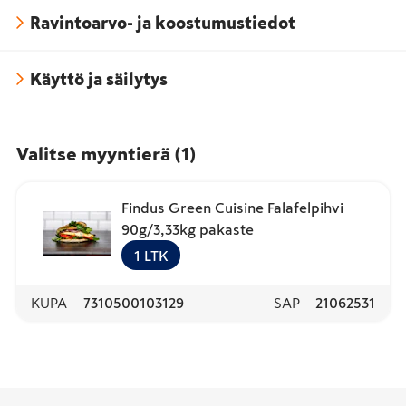
Ravintoarvo- ja koostumustiedot
Käyttö ja säilytys
Valitse myyntierä
(
1
)
Findus Green Cuisine Falafelpihvi
90g/3,33kg pakaste
1
LTK
KUPA
7310500103129
SAP
21062531