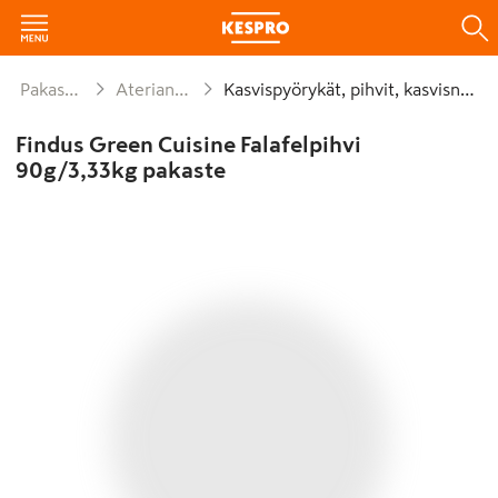
Pakasteet
Aterianosat
Kasvispyörykät, pihvit, kasvisnakit
Findus Green Cuisine Falafelpihvi
90g/3,33kg pakaste