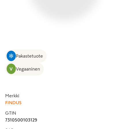
Pakastetuote
V
Vegaaninen
Merkki
FINDUS
GTIN
7310500103129