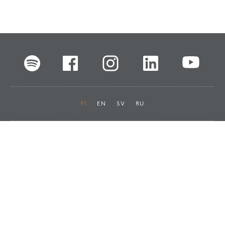
FI
EN
SV
RU
Pikalinkit
Oiva-raportit
Laskut ja maksut
Ota yhteyttä
Anna palautetta
Tukku
Usein kysyttyä
Haluan asiakkaaksi
Käyttöturvatiedotteet