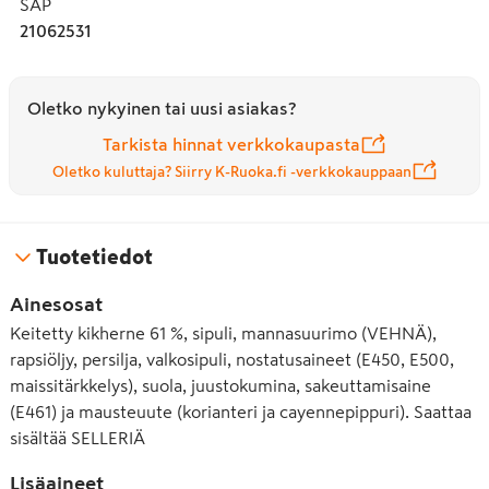
SAP
21062531
Oletko nykyinen tai uusi asiakas?
Tarkista hinnat verkkokaupasta
Oletko kuluttaja? Siirry K-Ruoka.fi -verkkokauppaan
Tuotetiedot
Ainesosat
Keitetty kikherne 61 %, sipuli, mannasuurimo (VEHNÄ),
rapsiöljy, persilja, valkosipuli, nostatusaineet (E450, E500,
maissitärkkelys), suola, juustokumina, sakeuttamisaine
(E461) ja mausteuute (korianteri ja cayennepippuri). Saattaa
sisältää SELLERIÄ
Lisäaineet